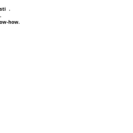
sti .
.
know-how.