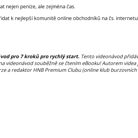
at nejen peníze, ale zejména čas.
idat k nejlepší komunitě online obchodníků na čs. internetu
d pro 7 kroků pro rychlý start.
Tento videonávod přid
 se na videonávod souběžně se čtením eBooku! Autorem videa 
rze a redaktor HNB Premium Clubu (online klub burzovních