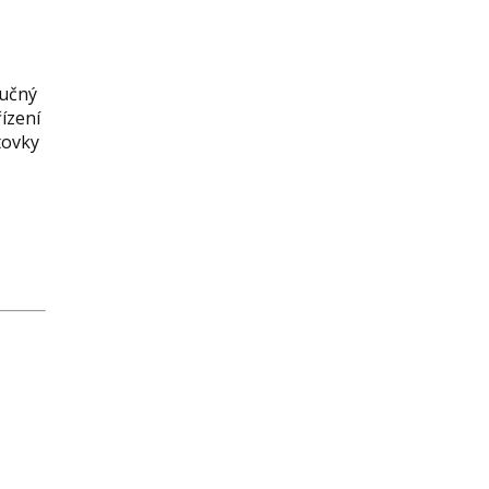
ručný
ízení
tovky