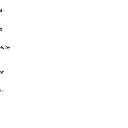
oto
é,
e, by
et
te