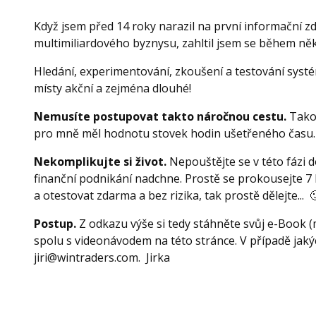
Když jsem před 14 roky narazil na první informační 
multimiliardového byznysu, zahltil jsem se během ně
Hledání, experimentování, zkoušení a testování systé
místy akční a zejména dlouhé!
Nemusíte postupovat takto náročnou cestu.
Takov
pro mně měl hodnotu stovek hodin ušetřeného času. 
Nekomplikujte si život.
Nepouštějte se v této fázi d
finanční podnikání nadchne. Prostě se prokousejte 7 
a otestovat zdarma a bez rizika, tak prostě dělejte... 
Postup.
Z odkazu výše si tedy stáhněte svůj e-Book (
spolu s videonávodem na této stránce. V případě jak
jiri@wintraders.com. Jirka