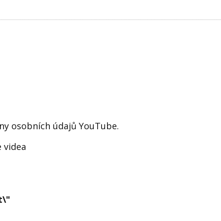
any osobních údajů YouTube.
 videa
t\"