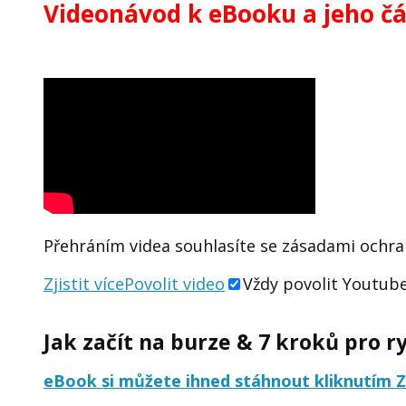
Videonávod k eBooku a jeho část
Přehráním videa souhlasíte se zásadami ochr
Zjistit více
Povolit video
Vždy povolit Youtube
Jak začít na burze & 7 kroků pro ry
eBook si můžete ihned stáhnout kliknutím 