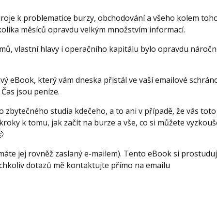
zdroje k problematice burzy, obchodování a všeho kolem toh
kolika měsíců opravdu velkým množstvím informací.
mů, vlastní hlavy i operačního kapitálu bylo opravdu náročn
ý eBook, který vám dneska přistál ve vaší emailové schránc
Čas jsou peníze.
o zbytečného studia kdečeho, a to ani v případě, že vás toto
kroky k tomu, jak začít na burze a vše, co si můžete vyzkouš

máte jej rovněž zaslaný e-mailem). Tento eBook si prostuduj
ýchkoliv dotazů mě kontaktujte přímo na emailu