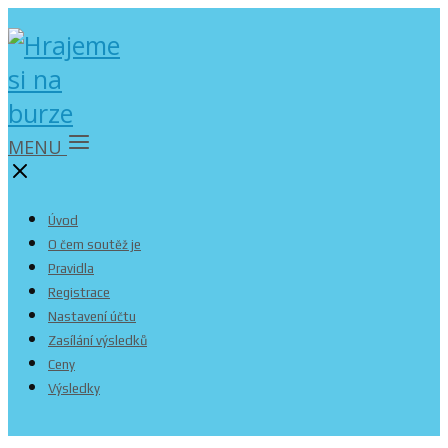
MENU
Úvod
O čem soutěž je
Pravidla
Registrace
Nastavení účtu
Zasílání výsledků
Ceny
Výsledky