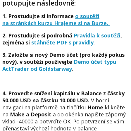
potupujte následovně:
1. Prostudujte si informace
o soutěži
na stránkách kurzu Hrajeme si na Burze.
2. Prostudujte si podrobná
Pravidla k soutěži
,
zejména si
stáhněte PDF s pravidly
.
3. Založte si nový Demo účet (
pro každý pokus
nový
), v soutěži používejte
Demo účet typu
ActTrader od Goldstarway
.
4. Proveďte snížení kapitálu v Balance z částky
50.000 USD na částku 10.000 USD.
V horní
navigaci na platformě na tlačítku
Home
klikněte
na
Make a Deposit
a do okénka napište záporný
vklad
-40000
a potvrďte OK. Po potvrzení se vám
přenastaví výchozí hodnota v balance