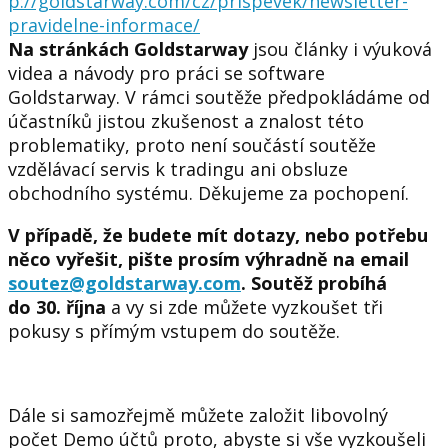
p://goldstarway.com/cz/prispevek/newsletter-
pravidelne-informace/
Na stránkách Goldstarway
jsou články i výuková
videa a návody pro práci se software
Goldstarway. V rámci soutěže předpokládáme od
účastníků jistou
zkušenost a znalost této
problematiky
, proto není součástí soutěže
vzdělávací servis k tradingu ani obsluze
obchodního systému. Děkujeme za pochopení.
V případě, že budete mít dotazy, nebo potřebu
něco vyřešit, pište prosím výhradně na email
soutez@goldstarway.com
.
Soutěž probíhá
do 30. října
a vy si zde můžete vyzkoušet tři
pokusy s přímým vstupem do soutěže.
Dále si samozřejmě můžete založit libovolný
počet Demo účtů proto, abyste si vše vyzkoušeli