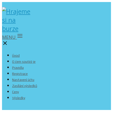
MENU
Úvod
O čem soutěž je
Pravidla
Registrace
Nastavení účtu
Zasílání výsledků
Ceny
Výsledky