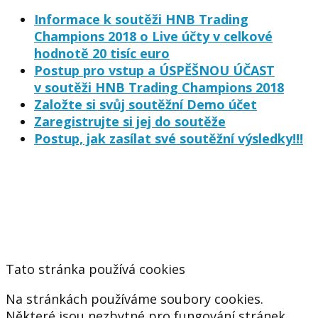
Informace k soutěži HNB Trading
Champions 2018 o Live účty v celkové
hodnotě 20 tisíc euro
Postup pro vstup a ÚSPĚŠNOU ÚČAST
v soutěži HNB Trading Champions 2018
Založte si svůj soutěžní Demo účet
Zaregistrujte si jej do soutěže
Postup, jak zasílat své soutěžní výsledky!!!
Tato stránka používá cookies
Na stránkách používáme soubory cookies.
Některé jsou nezbytné pro fungování stránek,