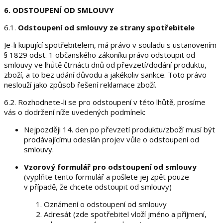
6. ODSTOUPENÍ OD SMLOUVY
6.1.
Odstoupení od smlouvy ze strany spotřebitele
Je-li kupující spotřebitelem, má právo v souladu s ustanovením
§ 1829 odst. 1 občanského zákoníku právo odstoupit od
smlouvy ve lhůtě čtrnácti dnů od převzetí/dodání produktu,
zboží, a to bez udání důvodu a jakékoliv sankce. Toto právo
neslouží jako způsob řešení reklamace zboží.
6.2. Rozhodnete-li se pro odstoupení v této lhůtě, prosíme
vás o dodržení níže uvedených podmínek:
Nejpozději 14. den po převzetí produktu/zboží musí být
prodávajícímu odeslán projev vůle o odstoupení od
smlouvy.
Vzorový formulář pro odstoupení od smlouvy
(vyplňte tento formulář a pošlete jej zpět pouze
v případě, že chcete odstoupit od smlouvy)
Oznámení o odstoupení od smlouvy
Adresát (zde spotřebitel vloží jméno a příjmení,