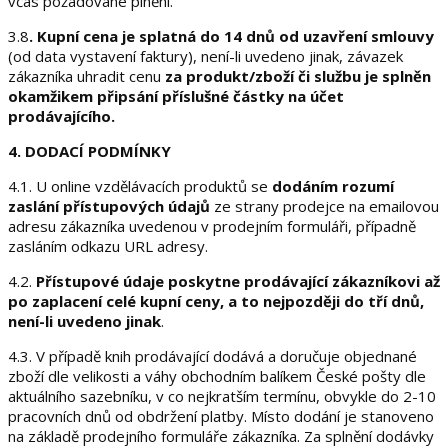
včas požadované plnění.
3.8
. K
upní cena je splatná do 14 dnů od uzavření smlouvy
(od data vystavení faktury), není-li uvedeno jinak, závazek
zákazníka uhradit cenu
za produkt/zboží či službu je splněn
okamžikem připsání příslušné částky na účet
prodávajícího.
4. DODACÍ PODMÍNKY
4.1. U online vzdělávacích produktů se
dodáním rozumí
zaslání přístupových údajů
ze strany prodejce na emailovou
adresu zákazníka uvedenou v prodejním formuláři, případně
zasláním odkazu URL adresy.
4.2.
Přístupové údaje poskytne prodávající zákazníkovi až
po zaplacení celé kupní ceny, a to nejpozději do tří dnů,
není-li uvedeno jinak
.
4.3. V případě knih prodávající dodává a doručuje objednané
zboží dle velikosti a váhy obchodním balíkem České pošty dle
aktuálního sazebníku, v co nejkratším termínu, obvykle do 2-10
pracovních dnů od obdržení platby. Místo dodání je stanoveno
na základě prodejního formuláře zákazníka. Za splnění dodávky