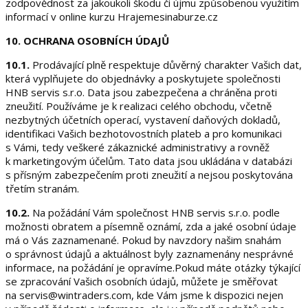
zodpovědnost za jakoukoli škodu či újmu způsobenou využitím
informací v online kurzu Hrajemesinaburze.cz
10. OCHRANA OSOBNÍCH ÚDAJŮ
10.1.
Prodávající plně respektuje důvěrný charakter Vašich dat,
která vyplňujete do objednávky a poskytujete společnosti
HNB servis s.r.o. Data jsou zabezpečena a chráněna proti
zneužití. Používáme je k realizaci celého obchodu, včetně
nezbytných účetních operací, vystavení daňových dokladů,
identifikaci Vašich bezhotovostních plateb a pro komunikaci
s Vámi, tedy veškeré zákaznické administrativy a rovněž
k marketingovým účelům. Tato data jsou ukládána v databázi
s přísným zabezpečením proti zneužití a nejsou poskytována
třetím stranám.
10.2.
Na požádání Vám společnost HNB servis s.r.o. podle
možnosti obratem a písemně oznámí, zda a jaké osobní údaje
má o Vás zaznamenané. Pokud by navzdory našim snahám
o správnost údajů a aktuálnost byly zaznamenány nesprávné
informace, na požádání je opravíme.Pokud máte otázky týkající
se zpracování Vašich osobních údajů, můžete je směřovat
na servis@wintraders.com, kde Vám jsme k dispozici nejen