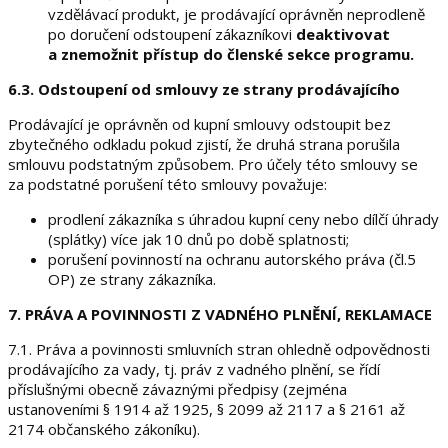
vzdělávací produkt, je prodávající oprávněn neprodleně
po doručení odstoupení zákazníkovi
deaktivovat
a znemožnit přístup do členské sekce programu.
6.3. Odstoupení od smlouvy ze strany prodávajícího
Prodávající je oprávněn od kupní smlouvy odstoupit bez
zbytečného odkladu pokud zjistí, že druhá strana porušila
smlouvu podstatným způsobem. Pro účely této smlouvy se
za podstatné porušení této smlouvy považuje:
prodlení zákazníka s úhradou kupní ceny nebo dílčí úhrady
(splátky) více jak 10 dnů po době splatnosti;
porušení povinností na ochranu autorského práva (čl.5
OP) ze strany zákazníka.
7. PRÁVA A POVINNOSTI Z VADNÉHO PLNĚNÍ, REKLAMACE
7.1. Práva a povinnosti smluvních stran ohledně odpovědnosti
prodávajícího za vady, tj. práv z vadného plnění, se řídí
příslušnými obecně závaznými předpisy (zejména
ustanoveními § 1914 až 1925, § 2099 až 2117 a § 2161 až
2174 občanského zákoníku).