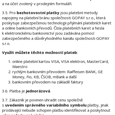
a na účet zvolený v prodejním formuláři.
3.5. Pro
bezhotovostní platby
jsou platební metody
napojeny na platební bránu společnosti GOPAY s.r.o., která
poskytuje zabezpečenou technologii přijímání platebních karet
a online bankovních převodů. Čísla platebních karet a hesla
k elektronickému bankovnictví jsou zadávána pomocí
zabezpečeného a důvěryhodného kanálu společnosti GOPAY
s.r.o.
Využít můžete těchto možností plateb
:
online platební kartou VISA, VISA elektron, MasterCard,
Maestro
rychlým bankovním převodem: Raiffeisen BANK, GE
Money, Fio, KB, ČSOB, mBank a další
bankovním převodem na základě faktury
3.6. Platba je
jednorázová
.
3.7. Zákazník je povinen uhradit cenu společně
s
uvedením správného variabilního symbolu
platby, jinak
prodávající nebude schopen platbu identifikovat a poskytnout