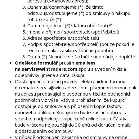
adresu a e-mailovou adresu):
Oznamuji/oznamujeme (*), že tímto
odstupuji/odstupujeme (*) od smlouvy o nákupu
tohoto zboží (*)
Datum objednání (*)/datum obdržení (*)
Jméno a příjmení spotřebitele/spotřebitelů
Adresa spotřebitele/spotřebitelů
Podpis spotřebitele/spotřebitelů (pouze pokud je
tento formulář zasílán v listinné podobě)
Datum(*) Nehodící se škrtněte nebo údaje doplňte.
Odešlete formulář
prosím
emailem
na servis@wintraders.com
spolu s uvedením čísla
objednávky, jména a data nákupu.
Odstoupení je možno provést elektronickou formou
na emailu: servis@wintraders.com, písemnou formou pak
na adresu prodávajícího uvedenou v těchto obchodních
podmínkách viz výše, vždy s prohlášením, že kupující
odstupuje od smlouvy a s přiložením kopie faktury -
daňového dokladu. Kupujícímu bude zaslán dobropis
s částkou odpovídající kupní ceně online kurzu. Částka
bude vrácena nejpozději do 30 dnů od doručení emailu
s odstoupením od smlouvy.
V případě odstoupení zákazníka od smlouvy na online