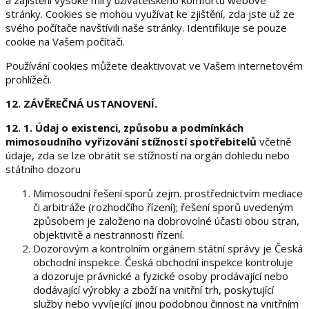
a zajištění vysoké míry uživatelského komfortu webové
stránky. Cookies se mohou využívat ke zjištění, zda jste už ze
svého počítače navštívili naše stránky. Identifikuje se pouze
cookie na Vašem počítači.
Používání cookies můžete deaktivovat ve Vašem internetovém
prohlížeči.
12. ZÁVĚREČNÁ USTANOVENÍ.
12. 1.
Údaj o existenci, způsobu a podmínkách
mimosoudního vyřizování stížností spotřebitelů
včetně
údaje, zda se lze obrátit se stížností na orgán dohledu nebo
státního dozoru
Mimosoudní řešení sporů zejm. prostřednictvím mediace
či arbitráže (rozhodčího řízení); řešení sporů uvedeným
způsobem je založeno na dobrovolné účasti obou stran,
objektivitě a nestrannosti řízení.
Dozorovým a kontrolním orgánem státní správy je Česká
obchodní inspekce. Česká obchodní inspekce kontroluje
a dozoruje právnické a fyzické osoby prodávající nebo
dodávající výrobky a zboží na vnitřní trh, poskytující
služby nebo vyvíjející jinou podobnou činnost na vnitřním