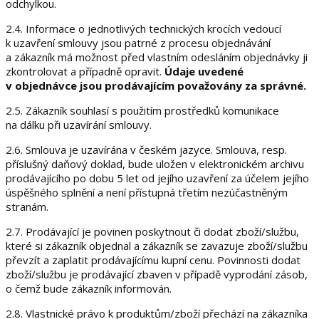
odchylkou.
2.4. Informace o jednotlivých technických krocích vedoucí
k uzavření smlouvy jsou patrné z procesu objednávání
a zákazník má možnost před vlastním odesláním objednávky ji
zkontrolovat a případně opravit.
Údaje uvedené
v objednávce jsou prodávajícím považovány za správné.
2.5. Zákazník souhlasí s použitím prostředků komunikace
na dálku při uzavírání smlouvy.
2.6. Smlouva je uzavírána v českém jazyce. Smlouva, resp.
příslušný daňový doklad, bude uložen v elektronickém archivu
prodávajícího po dobu 5 let od jejího uzavření za účelem jejího
úspěšného splnění a není přístupná třetím nezúčastněným
stranám.
2.7. Prodávající je povinen poskytnout či dodat zboží/službu,
které si zákazník objednal a zákazník se zavazuje zboží/službu
převzít a zaplatit prodávajícímu kupní cenu. Povinnosti dodat
zboží/službu je prodávající zbaven v případě vyprodání zásob,
o čemž bude zákazník informován.
2.8. Vlastnické právo k produktům/zboží přechází na zákazníka