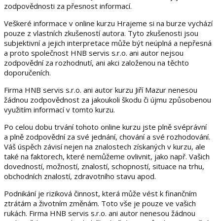
zodpovědnosti za přesnost informací.
Veškeré informace v online kurzu Hrajeme si na burze vychází
pouze z vlastních zkušeností autora. Tyto zkušenosti jsou
subjektivní a jejich interpretace může být neúplná a nepřesná
a proto společnost HNB servis s.r.o. ani autor nejsou
zodpovědní za rozhodnutí, ani akci založenou na těchto
doporučeních.
Firma HNB servis s.r.o. ani autor kurzu Jiří Mazur nenesou
žádnou zodpovědnost za jakoukoli škodu či újmu způsobenou
využitím informací v tomto kurzu.
Po celou dobu trvání tohoto online kurzu jste plně svéprávní
a plně zodpovědní za své jednání, chování a své rozhodování.
Váš úspěch závisí nejen na znalostech získaných v kurzu, ale
také na faktorech, které nemůžeme ovlivnit, jako např. Vašich
dovedností, možností, znalostí, schopností, situace na trhu,
obchodních znalostí, zdravotního stavu apod.
Podnikání je riziková činnost, která může vést k finančním
ztrátám a životním změnám. Toto vše je pouze ve vašich
rukách. Firma HNB servis s.r.o. ani autor nenesou žádnou