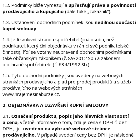
1.2. Podmínky blíže vymezují a
upřesňují práva a povinnosti
prodávajícího a kupujícího
(dále také „zákazník“).
1.3. Ustanovení obchodních podmínek jsou
nedílnou součástí
kupní smlouvy
.
1.4. Je-li smluvní stranou spotřebitel (jiná osoba, než
podnikatel, který činí objednávku v rámci své podnikatelské
činnosti), řídí se vztahy neupravené obchodními podmínkami
také občanským zákoníkem (č. 89/2012 Sb.) a zákonem
o ochraně spotřebitele (č. 634/1992 Sb.).
1.5. Tyto obchodní podmínky jsou uvedeny na webových
stránkách prodávajícího a platí pro prodej produktů a služeb
prodávajícího na webových stránkách
www.hrajemesinaburze.cz.
2. OBJEDNÁVKA A UZAVŘENÍ KUPNÍ SMLOUVY
2.1.
Označení produktu, popis jeho hlavních vlastností
a cena
, včetně informace o tom, zda je cena s DPH či bez
DPH, je
uvedeno na vybrané webové stránce
prodávajícího.
V případě uvedení ceny bez DPH je následně