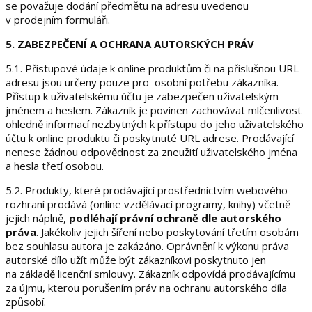
se považuje dodání předmětu na adresu uvedenou
v prodejním formuláři.
5. ZABEZPEČENÍ A OCHRANA AUTORSKÝCH PRÁV
5.1. Přístupové údaje k online produktům či na příslušnou URL
adresu jsou určeny pouze pro osobní potřebu zákazníka.
Přístup k uživatelskému účtu je zabezpečen uživatelským
jménem a heslem. Zákazník je povinen zachovávat mlčenlivost
ohledně informací nezbytných k přístupu do jeho uživatelského
účtu k online produktu či poskytnuté URL adrese. Prodávající
nenese žádnou odpovědnost za zneužití uživatelského jména
a hesla třetí osobou.
5.2. Produkty, které prodávající prostřednictvím webového
rozhraní prodává (online vzdělávací programy, knihy) včetně
jejich náplně,
podléhají právní ochraně dle autorského
práva
. Jakékoliv jejich šíření nebo poskytování třetím osobám
bez souhlasu autora je zakázáno. Oprávnění k výkonu práva
autorské dílo užít může být zákazníkovi poskytnuto jen
na základě licenční smlouvy. Zákazník odpovídá prodávajícímu
za újmu, kterou porušením práv na ochranu autorského díla
způsobí.