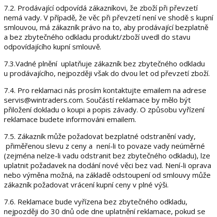
7.2. Prodávající odpovídá zákazníkovi, že zboží při převzetí
nemá vady. V případě, že věc při převzetí není ve shodě s kupní
smlouvou, má zákazník právo na to, aby prodávající bezplatně
a bez zbytečného odkladu produkt/zboží uvedl do stavu
odpovídajícího kupní smlouvě.
7.3.Vadné plnění uplatňuje zákazník bez zbytečného odkladu
u prodávajícího, nejpozději však do dvou let od převzetí zboží.
7.4. Pro reklamaci nás prosím kontaktujte emailem na adrese
servis@wintraders.com. Součástí reklamace by mělo být
přiložení dokladu o koupi a popis závady. O způsobu vyřízení
reklamace budete informováni emailem.
7.5. Zákazník může požadovat bezplatné odstranění vady,
přiměřenou slevu z ceny a není-li to povaze vady neúměrné
(zejména nelze-li vadu odstranit bez zbytečného odkladu), lze
uplatnit požadavek na dodání nové věci bez vad. Není-li oprava
nebo výměna možná, na základě odstoupení od smlouvy může
zákazník požadovat vrácení kupní ceny v plné výši.
7.6. Reklamace bude vyřízena bez zbytečného odkladu,
nejpozději do 30 dnů ode dne uplatnění reklamace, pokud se