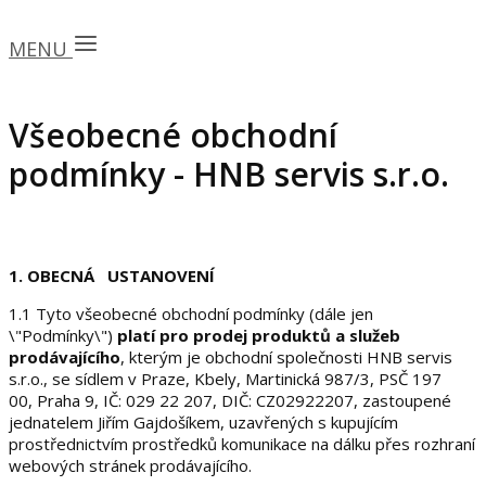
MENU
Všeobecné obchodní
podmínky - HNB servis s.r.o.
1. OBECNÁ USTANOVENÍ
1.1 Tyto všeobecné obchodní podmínky (dále jen
\"Podmínky\")
platí pro prodej produktů a služeb
prodávajícího
, kterým je obchodní společnosti HNB servis
s.r.o., se sídlem v Praze, Kbely, Martinická 987/3, PSČ 197
00, Praha 9, IČ:
029 22 207
, DIČ: CZ
02922207
, zastoupené
jednatelem Jiřím Gajdošíkem, uzavřených s kupujícím
prostřednictvím prostředků komunikace na dálku přes rozhraní
webových stránek prodávajícího.