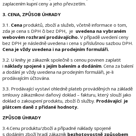
zaplacením kupní ceny a jeho převzetím.
3. CENA, ZPŮSOB ÚHRADY
3.1.
Cena
produktů, zboží a služeb, včetně informace o tom,
zda je cena s DPH či bez DPH, je
uvedena na vybraném
webovém rozhraní prodávajícího.
V případě uvedení ceny
bez DPH je následně uvedena i cena s příslušnou sazbou DPH.
Cena je vždy uvedena i na prodejním formuláři.
3.2. U knihy je zákazník společně s cenou povinen zaplatit
i
náklady spojené s jejím balením a dodáním
. Cena za balení
a dodání je vždy uvedena na prodejním formuláři, je-li
prodávajícím účtována.
3.3. Prodávající vystaví ohledně plateb prováděných na základě
smlouvy zákazníkovi daňový doklad – fakturu, který slouží jako
doklad o zakoupení produktu, zboží či služby.
Prodávající je
plátcem daně z přidané hodnoty.
ZPŮSOB ÚHRADY
3.4.Cenu produktu/zboží a případné náklady spojené
s dodáním zboží hradí zákazník
bezhotovostně způsobem