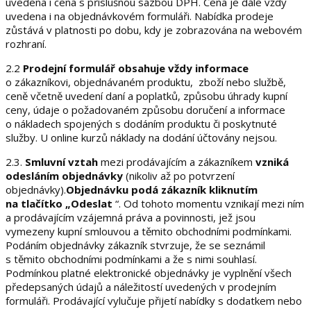
uvedena i cena s příslušnou sazbou DPH. Cena je dále vždy
uvedena i na objednávkovém formuláři. Nabídka prodeje
zůstává v platnosti po dobu, kdy je zobrazována na webovém
rozhraní.
2.2
Prodejní formulář obsahuje vždy informace
o zákazníkovi, objednávaném produktu, zboží nebo službě,
ceně včetně uvedení daní a poplatků, způsobu úhrady kupní
ceny, údaje o požadovaném způsobu doručení a informace
o nákladech spojených s dodáním produktu či poskytnuté
služby. U online kurzů náklady na dodání účtovány nejsou.
2.3.
Smluvní vztah
mezi prodávajícím a zákazníkem
vzniká
odesláním objednávky
(nikoliv až po potvrzení
objednávky).
Objednávku podá zákazník kliknutím
na tlačítko „Odeslat
“. Od tohoto momentu vznikají mezi ním
a prodávajícím vzájemná práva a povinnosti, jež jsou
vymezeny kupní smlouvou a těmito obchodními podmínkami.
Podáním objednávky zákazník stvrzuje, že se seznámil
s těmito obchodními podmínkami a že s nimi souhlasí.
Podmínkou platné elektronické objednávky je vyplnění všech
předepsaných údajů a náležitostí uvedených v prodejním
formuláři. Prodávající vylučuje přijetí nabídky s dodatkem nebo