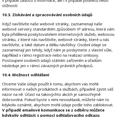
v případě žádosti o informace, ale i v případě podnětů nebo
stížností.
10.3. Získávání a zpracovávání osobních údajů
Když navštívíte naše webové stránky, zaznamenají naše
webové servery standardním způsobem IP adresu, která vám
byla přidělená poskytovatelem internetových služeb, webovou
stránku, z které nás navštívíte, webové stránky, které u nás
navštívíte, a také datum a délku návštěvy. Osobní údaje se
zaznamenají jen tehdy, když nám je poskytnete z vlastní vůle,
například v rámci registrace nebo na realizaci smlouvy.
Postoupení osobních údajů státním zařízením a úřadům
následuje jen v rámci závazných právních předpisů.
10.4. Možnost odhlášení
Chceme Vaše údaje použít k tomu, abychom vás mohli
informovat o našich produktech a službách, případně zjistit váš
názor na ně. Účast na takovýchto akcích je samozřejmě
dobrovolná. Pokud byste s nimi nesouhlasili, můžete nám to
kdykoliv oznámit, abychom mohli údaje podle toho zablokovat.
V případě emailové komunikace se z odběru můžete
kdykoliv odhlásit s pomocí odhlašovacího odkazu