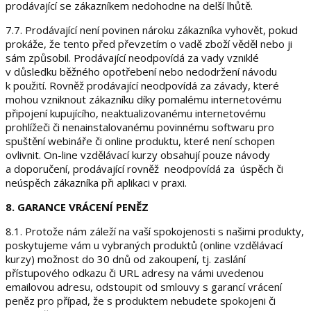
prodávající se zákazníkem nedohodne na delší lhůtě.
7.7. Prodávající není povinen nároku zákazníka vyhovět, pokud
prokáže, že tento před převzetím o vadě zboží věděl nebo ji
sám způsobil. Prodávající neodpovídá za vady vzniklé
v důsledku běžného opotřebení nebo nedodržení návodu
k použití. Rovněž prodávající neodpovídá za závady, které
mohou vzniknout zákazníku díky pomalému internetovému
připojení kupujícího, neaktualizovanému internetovému
prohlížeči či nenainstalovanému povinnému softwaru pro
spuštění webináře či online produktu, které není schopen
ovlivnit. On-line vzdělávací kurzy obsahují pouze návody
a doporučení, prodávající rovněž neodpovídá za úspěch či
neúspěch zákazníka při aplikaci v praxi.
8. GARANCE VRÁCENÍ PENĚZ
8.1. Protože nám záleží na vaší spokojenosti s našimi produkty,
poskytujeme vám u vybraných produktů (online vzdělávací
kurzy) možnost do 30 dnů od zakoupení, tj. zaslání
přístupového odkazu či URL adresy na vámi uvedenou
emailovou adresu, odstoupit od smlouvy s garancí vrácení
peněz pro případ, že s produktem nebudete spokojeni či