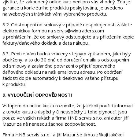
zjistíte, že zakoupený online kurz není pro vás vhodný. Zda je
garance u konkrétního produktu poskytována, je uvedeno
na webových stránkách vámi vybraného produktu.
8.2. Odstoupení od smlouvy v případě nespokojenosti zašlete
elektronickou formou na servis@wintraders.com
s prohlášením, že od smlouvy odstupujete a s přiložením kopie
faktury/daňového dokladu a data nákupu.
8.3. Peníze Vám budou vráceny stejným způsobem, jako byly
obdrženy, a to do 30 dnů od doručení emailu s odstoupením
od smlouvy a zaslaného potvrzení o přijetí opravného
daňového dokladu na naši emailovou adresu. Po obdržení
žádosti dojde automaticky k deaktivaci Vašeho přístupu
k produktu.
9. VYLOUČENÍ ODPOVĚDNOSTI
Vstupem do online kurzu rozumíte, že jakékoli použití informací
z tohoto kurzu a úspěchy či neúspěchy z toho plynoucí, jsou
pouze ve vašich rukách a firma HNB servis s.r.o. ani autor Jiří
Mazur za ně nenesou žádnou zodpovědnost.
Firma HNB servis s.r.o. a Jiří Mazur se tímto zříkají jakékoli