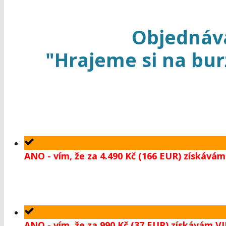
Objednáv
"Hrajeme si na burz
ANO - vím, že za 4.490 Kč (166 EUR) získáv
ANO - vím, že za 990 Kč (37 EUR) získávám V