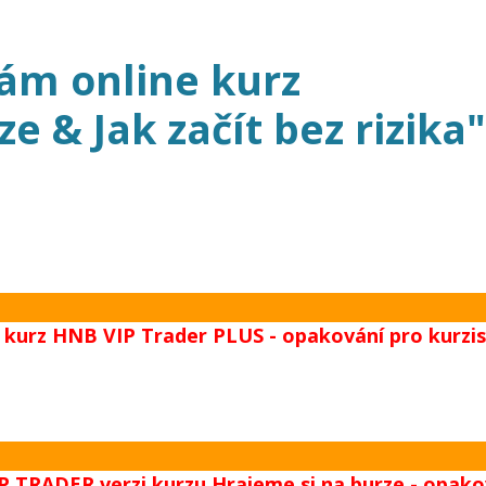
ám online kurz
e & Jak začít bez rizika"
ám kurz HNB VIP Trader PLUS - opakování pro kurz
IP TRADER verzi kurzu Hrajeme si na burze - opako