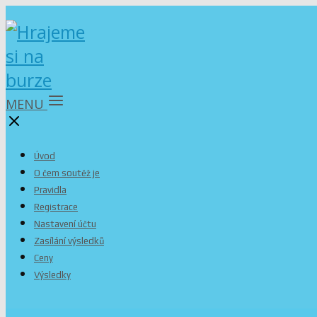
MENU
Úvod
O čem soutěž je
Pravidla
Registrace
Nastavení účtu
Zasílání výsledků
Ceny
Výsledky