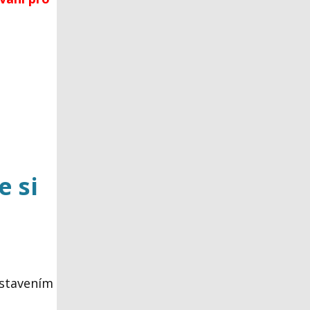
e si
ystavením