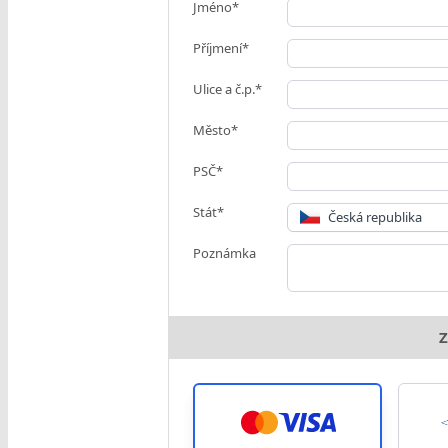
Jméno*
Příjmení*
Ulice a č.p.*
Město*
PSČ*
Stát*
Česká republika
Poznámka
Z