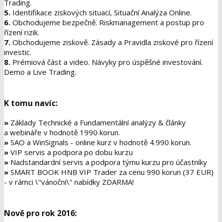
Trading.
5.
Identifikace ziskových situací, Situační Analýza Online.
6.
Obchodujeme bezpečně. Riskmanagement a postup pro
řízení rizik.
7.
Obchodujeme ziskově. Zásady a Pravidla ziskové pro řízení
investic.
8.
Prémiová část a video. Návyky pro úspěšné investování.
Demo a Live Trading.
K tomu navíc:
»
Základy Technické a Fundamentální analýzy & články
a webináře v hodnotě
1990 korun
.
»
SAO a WinSignals - online kurz v hodnotě
4.990 korun
.
»
VIP servis a podpora po dobu kurzu
»
Nadstandardní servis a podpora týmu kurzu pro účastníky
»
SMART BOOK HNB VIP Trader za cenu 990 korun (37 EUR)
- v rámci \"vánoční\" nabídky
ZDARMA!
Nově pro rok 2016: