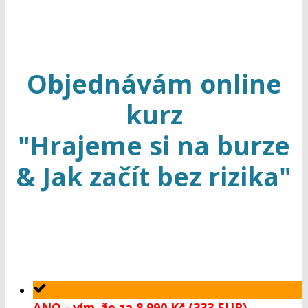
Objednávám online
kurz
"Hrajeme si na burze
& Jak začít bez rizika"
ANO - vím, že za 8.990 Kč (333 EUR)