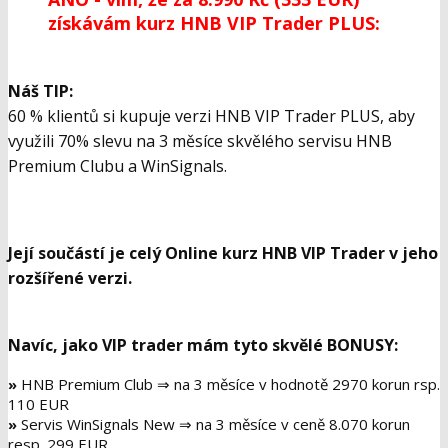
získávám kurz HNB VIP Trader PLUS:
Náš TIP:
60 % klientů si kupuje verzi HNB VIP Trader PLUS, aby
využili 70% slevu na 3 měsíce skvělého servisu HNB
Premium Clubu a WinSignals.
Její součástí je celý
Online kurz HNB VIP Trader
v jeho
rozšířené verzi.
Navíc, jako VIP trader mám tyto skvělé BONUSY:
»
HNB Premium Club ⇒ na 3 měsíce v hodnotě
2970 korun rsp.
110 EUR
»
Servis WinSignals New ⇒ na 3 měsíce v ceně
8.070 korun
resp. 299 EUR