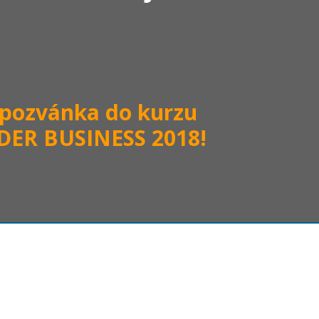
 pozvánka do kurzu
DER BUSINESS 2018!