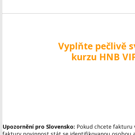
Vyplňte pečlivě 
kurzu HNB VI
Upozornění pro Slovensko:
Pokud chcete fakturu v
faktury povinnost stát se identifikovanou osobou