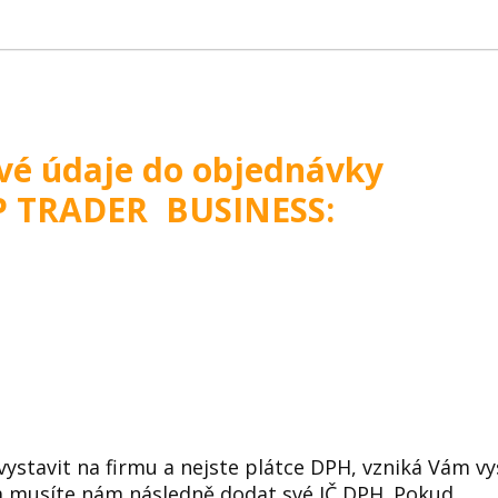
své údaje do objednávky
P TRADER BUSINESS:
ystavit na firmu a nejste plátce DPH, vzniká Vám v
 a musíte nám následně dodat své IČ DPH. Pokud