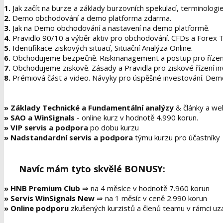
1.
Jak začít na burze a základy burzovních spekulací, terminologie
2.
Demo obchodování a demo platforma zdarma.
3.
Jak na Demo obchodování a nastavení na demo platformě.
4.
Pravidlo 90/10 a výběr aktiv pro obchodování. CFDs a Forex T
5.
Identifikace ziskových situací, Situační Analýza Online.
6.
Obchodujeme bezpečně. Riskmanagement a postup pro řízení 
7.
Obchodujeme ziskově. Zásady a Pravidla pro ziskové řízení inv
8.
Prémiová část a video. Návyky pro úspěšné investování. Demo
»
Základy Technické a Fundamentální analýzy
& články a we
»
SAO a WinSignals
- online kurz v hodnotě 4.990 korun.
»
VIP servis a podpora
po dobu kurzu
»
Nadstandardní servis a podpora
týmu kurzu pro účastníky
Navíc mám tyto skvělé BONUSY:
»
HNB Premium Club
⇒ na 4 měsíce v hodnotě 7.960 korun
»
Servis WinSignals New
⇒ na 1 měsíc v ceně 2.990 korun
»
Online podporu
zkušených kurzistů a členů teamu v rámci uz