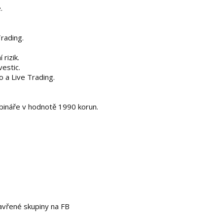
.
rading.
rizik.
estic.
 a Live Trading.
bináře v hodnotě 1990 korun.
avřené skupiny na FB