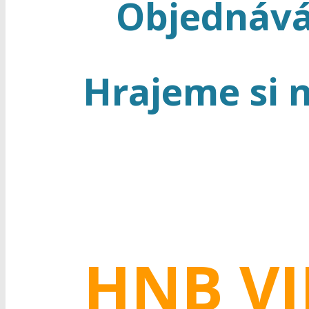
Objednává
Hrajeme si n
HNB VI