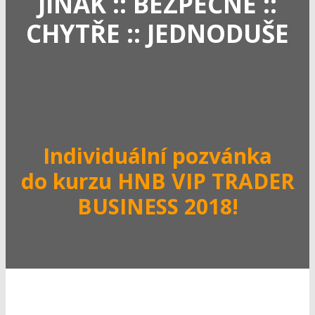
JINAK :: BEZPEČNĚ ::
CHYTŘE :: JEDNODUŠE
Individuální pozvánka
do kurzu HNB VIP TRADER
BUSINESS 2018!