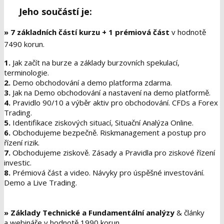
Jeho součástí je:
»
7 základních částí kurzu + 1 prémiová část
v hodnotě
7490 korun.
1.
Jak začít na burze a základy burzovních spekulací,
terminologie.
2.
Demo obchodování a demo platforma zdarma.
3.
Jak na Demo obchodování a nastavení na demo platformě.
4.
Pravidlo 90/10 a výběr aktiv pro obchodování. CFDs a Forex
Trading.
5.
Identifikace ziskových situací, Situační Analýza Online.
6.
Obchodujeme bezpečně. Riskmanagement a postup pro
řízení rizik.
7.
Obchodujeme ziskově. Zásady a Pravidla pro ziskové řízení
investic.
8.
Prémiová část a video. Návyky pro úspěšné investování.
Demo a Live Trading.
»
Základy Technické a Fundamentální analýzy
& články
a webináře v hodnotě 1990 korun.