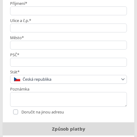
Příjmení*
Ulice a č.p.*
Město*
PSČ*
Stát*
Česká republika
Poznámka
Doručit na jinou adresu
Způsob platby