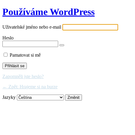
Používáme WordPress
Uživatelské jméno nebo e-mail
Heslo
Pamatovat si mě
Zapomněli jste heslo?
← Zpět: Hrajeme si na burze
Jazyky