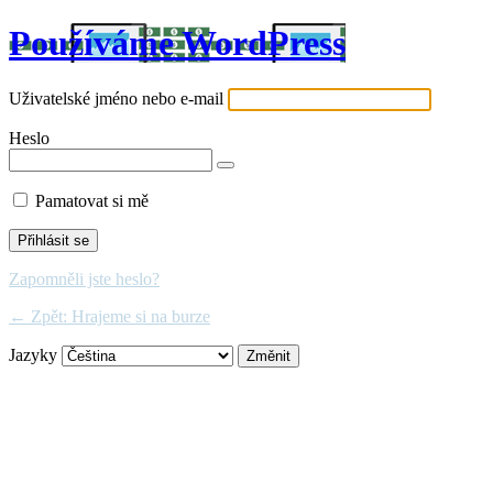
Používáme WordPress
Uživatelské jméno nebo e-mail
Heslo
Pamatovat si mě
Zapomněli jste heslo?
← Zpět: Hrajeme si na burze
Jazyky