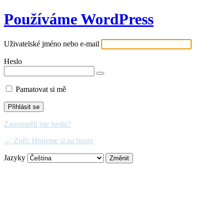
Používáme WordPress
Uživatelské jméno nebo e-mail
Heslo
Pamatovat si mě
Zapomněli jste heslo?
← Zpět: Hrajeme si na burze
Jazyky