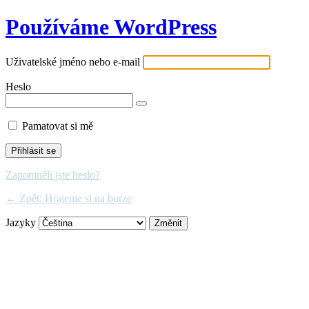
Používáme WordPress
Uživatelské jméno nebo e-mail
Heslo
Pamatovat si mě
Zapomněli jste heslo?
← Zpět: Hrajeme si na burze
Jazyky