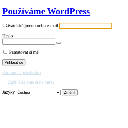
Používáme WordPress
Uživatelské jméno nebo e-mail
Heslo
Pamatovat si mě
Zapomněli jste heslo?
← Zpět: Hrajeme si na burze
Jazyky