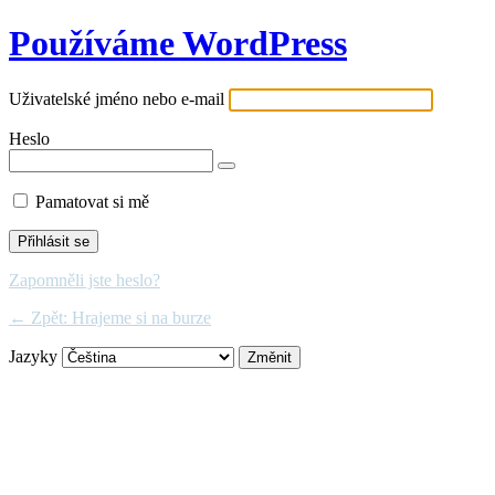
Používáme WordPress
Uživatelské jméno nebo e-mail
Heslo
Pamatovat si mě
Zapomněli jste heslo?
← Zpět: Hrajeme si na burze
Jazyky