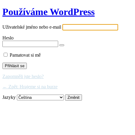
Používáme WordPress
Uživatelské jméno nebo e-mail
Heslo
Pamatovat si mě
Zapomněli jste heslo?
← Zpět: Hrajeme si na burze
Jazyky