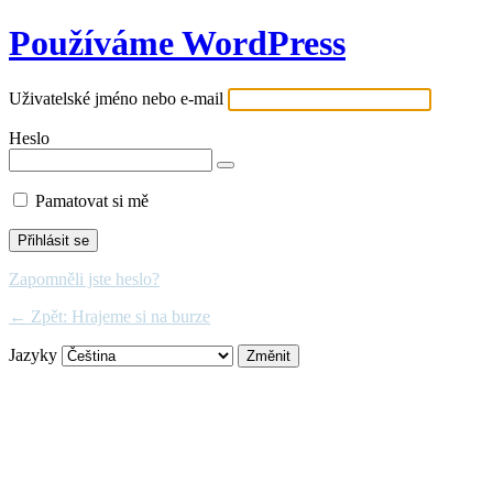
Používáme WordPress
Uživatelské jméno nebo e-mail
Heslo
Pamatovat si mě
Zapomněli jste heslo?
← Zpět: Hrajeme si na burze
Jazyky