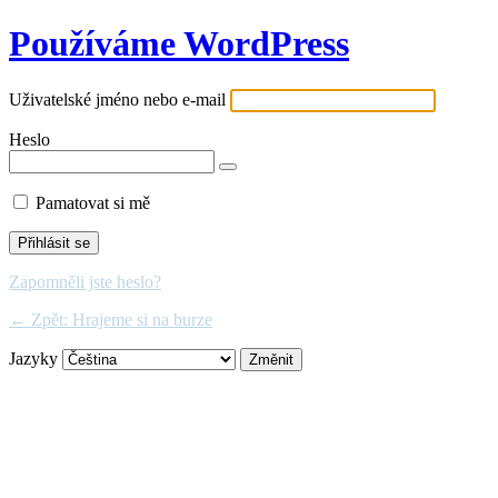
Používáme WordPress
Uživatelské jméno nebo e-mail
Heslo
Pamatovat si mě
Zapomněli jste heslo?
← Zpět: Hrajeme si na burze
Jazyky