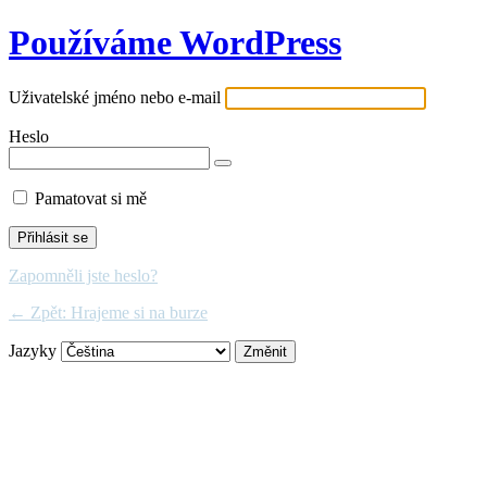
Používáme WordPress
Uživatelské jméno nebo e-mail
Heslo
Pamatovat si mě
Zapomněli jste heslo?
← Zpět: Hrajeme si na burze
Jazyky