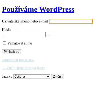
Používáme WordPress
Uživatelské jméno nebo e-mail
Heslo
Pamatovat si mě
Zapomněli jste heslo?
← Zpět: Hrajeme si na burze
Jazyky