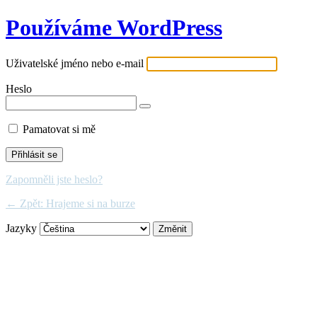
Používáme WordPress
Uživatelské jméno nebo e-mail
Heslo
Pamatovat si mě
Zapomněli jste heslo?
← Zpět: Hrajeme si na burze
Jazyky