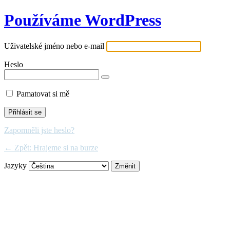
Používáme WordPress
Uživatelské jméno nebo e-mail
Heslo
Pamatovat si mě
Zapomněli jste heslo?
← Zpět: Hrajeme si na burze
Jazyky