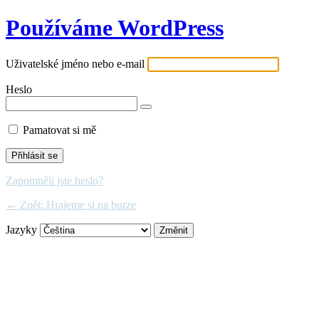
Používáme WordPress
Uživatelské jméno nebo e-mail
Heslo
Pamatovat si mě
Zapomněli jste heslo?
← Zpět: Hrajeme si na burze
Jazyky