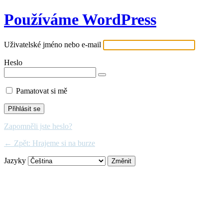
Používáme WordPress
Uživatelské jméno nebo e-mail
Heslo
Pamatovat si mě
Zapomněli jste heslo?
← Zpět: Hrajeme si na burze
Jazyky