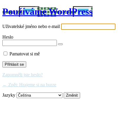
Používáme WordPress
Uživatelské jméno nebo e-mail
Heslo
Pamatovat si mě
Zapomněli jste heslo?
← Zpět: Hrajeme si na burze
Jazyky