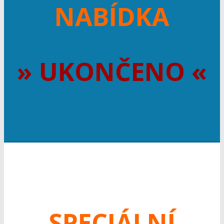
NABÍDKA
» UKONČENO «
SPECIÁLNÍ