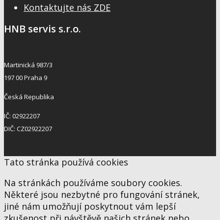
Kontaktujte nás ZDE
HNB servis s.r.o.
Martinická 987/3
197 00 Praha 9
Česká Republika
IČ: 02922207
DIČ: CZ02922207
Tato stránka používá cookies
Na stránkách používáme soubory cookies.
Některé jsou nezbytné pro fungování stránek,
jiné nám umožňují poskytnout vám lepší
zkušenost při návštěvě našich stránek nebo