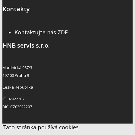
Kontakty
Kontaktujte nás ZDE
HNB servis s.r.o.
Martinická 987/3
197 00 Praha 9
Česká Republika
IČ: 02922207
DIČ: CZ02922207
Tato stránka používá cookies