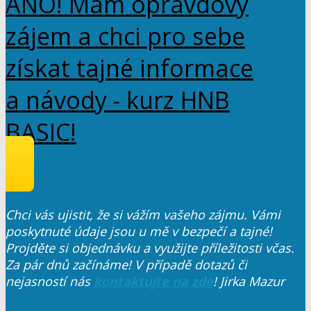
ANO! Mám opravdový
zájem a chci pro sebe
získat tajné informace
a návody - kurz HNB
BASIC!
Chci vás ujistit, že si vážím vašeho zájmu. Vámi
poskytnuté údaje jsou u mě v bezpečí a tajné!
Projděte si objednávku a využijte příležitosti včas.
Za pár dnů začínáme!
V případě dotazů či
nejasností nás
kontaktujte na zde
! Jirka Mazur