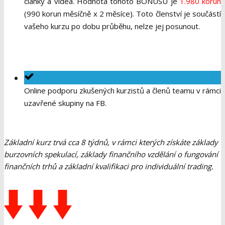
články a videa. Hodnota tohoto BONUSU je
1.980 korun
(990 korun měsíčně x 2 měsíce). Toto členství je součástí
vašeho kurzu po dobu průběhu, nelze jej posunout.
Online podporu zkušených kurzistů a členů teamu v rámci
uzavřené skupiny na FB.
Základní kurz trvá cca 8 týdnů, v rámci kterých získáte základy
burzovních spekulací, základy finančního vzdělání o fungování
finančních trhů a základní kvalifikaci pro individuální trading.