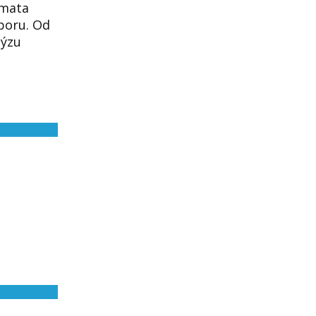
émata
poru. Od
lýzu