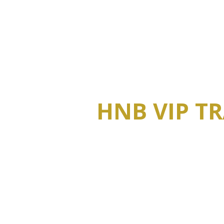
Zde najdete vaši zk
HNB VIP T