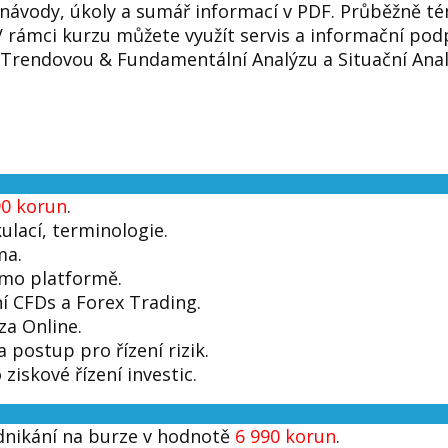
o, návody, úkoly a sumář informací v PDF. Průběžně t
 rámci kurzu můžete využít servis a informační pod
 Trendovou & Fundamentální Analýzu a Situační Ana
90 korun
.
ulací, terminologie.
ma.
emo platformě.
ní CFDs a Forex Trading.
ýza Online.
ostup pro řízení rizik.
ziskové řízení investic.
dnikání na burze v hodnotě
6 990 korun
.