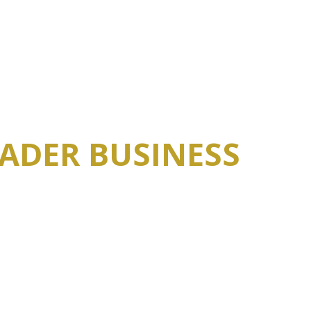
ratku na burzu - online kurz
RADER BUSINESS