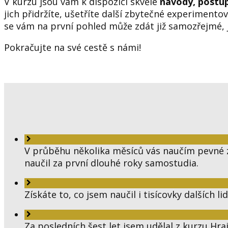
V kurzu jsou vám k dispozici skvělé
návody, postu
jich přidržíte, ušetříte další zbytečné experimento
se vám na první pohled může zdát již samozřejmé, jsm
Pokračujte na své cestě s námi!
V průběhu několika měsíců vás naučím pevné z
naučil za první dlouhé roky samostudia.
Získáte to, co jsem naučil i tisícovky dalších li
Za posledních šest let jsem udělal z kurzu Hra