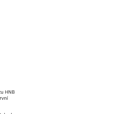
rzu HNB
rvní