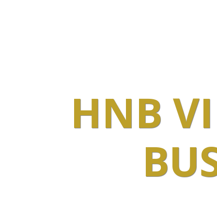
MĚNÍME 
NA BURZE V 
HNB VI
BUS