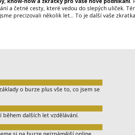
py, know-how a zkratky pro vaše nové podnikání
.
vání a četné cesty, které vedou do slepých uliček. Té
e precizovali několik let... To je další vaše zkratka
áklady o burze plus vše to, co jsem se
dí během dalších let vzdělávání.
jeme si na burze nejznámější online