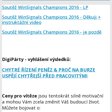
Soutěž WinSignals Champions 2016 - LP
Soutěž WinSignals Champions 2016 - Děkuji +
instruktážní video
Soutěž WinSignals Champions 2016 - je pozdě
DigiPárty - vyhlášení výsledků:
CHYTRÉ ŘÍZENÍ PENĚZ & PROČ NA BURZE
USPĚJÍ CHYTŘEJŠÍ PŘED PRACOVITÝMI
Ceny pro vítěze
jsou tentokrát silně motivační
a mohou Vám zcela změnit Váš budoucí život.
Můžete bojovat o: