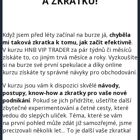
A ZKRATKU!
Když jsem před léty začínal na burze já,
chyběla
mi taková zkratka k tomu, jak začít efektivně
.
V kurzu HNB VIP TRADER za pár týdnů či měsíců
získáte to, co jiným trvá měsíce a roky. Vyzkoušíte
si na burze své první spekulace a díky online
kurzu získáte ty správné návyky pro obchodování.
V kurzu jsou vám k dispozici skvělé
návody,
postupy, know-how a zkratky pro vaše nové
podnikání
. Pokud se jich přidržíte, ušetříte další
zbytečné experimentování a četné cesty, které
vedou do slepých uliček. Téma, které se vám
na první pohled může zdát již samozřejmé, jsme
precizovali několik let... To je další vaše zkratka!