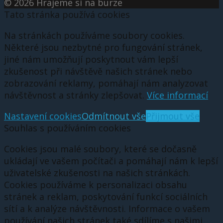
© 2026 Hrajeme si na burze
Tato stránka používá cookies
Na stránkách používáme soubory cookies.
Některé jsou nezbytné pro fungování stránek,
jiné nám umožňují poskytnout vám lepší
zkušenost při návštěvě našich stránek nebo
zobrazování reklamy, pomáhají nám analyzovat
návštěvnost a stránky zlepšovat.
Více informací
Nastavení cookies
Odmítnout vše
Přijmout vše
Souhlas s používáním cookies
Cookies jsou malé soubory, které se dočasně
ukládají ve vašem počítači a pomáhají nám k lepší
uživatelské zkušenosti na našich stránkách.
Cookies používáme k personalizaci obsahu
stránek a reklam, poskytování funkcí sociálních
sítí a k analýze návštěvnosti. Informace o vašem
používání našich stránek také sdílíme s našimi