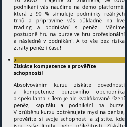
To slovo "hrajeme si" znamená, že toto
podnikání vás naučíme na demo platformě,
která z 90 % simuluje podmínky reálných
trhů a připravíme vás důkladně na live
trading a podnikání s penězi. Měníme
postupně hru na burze ve hru profesionální
a následně v podnikání. A to vše bez rizika
ztráty peněz i času!
3
Získáte kompetence a prověříte
schopnosti!
Absolvováním kurzu získáte dovednosti
a kompetence burzovního obchodníka
a spekulanta. Cílem je ale kvalifikované řízení
peněz, kapitálu a podnikání na burze.
V průběhu kurzu potrénujete mysl na peníze,
prověříte si svoje schopnosti a zjistíte, kde
jsou vaše limity, nebo příležitosti. Získáte