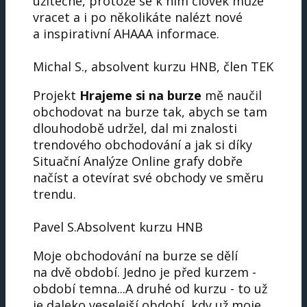
užitečné, protože se k nim člověk může
vracet a i po několikáte nalézt nové
a inspirativní AHAAA informace.
Michal S., absolvent kurzu HNB, člen TEK
Projekt
Hrajeme si na burze
mě naučil
obchodovat na burze tak, abych se tam
dlouhodobě udržel, dal mi znalosti
trendového obchodování a jak si díky
Situační Analýze Online grafy dobře
načíst a otevírat své obchody ve směru
trendu.
Pavel S.
Absolvent kurzu HNB
Moje obchodování na burze se dělí
na dvě období. Jedno je před kurzem -
období temna...A druhé od kurzu - to už
je daleko veselejší období, kdy už moje