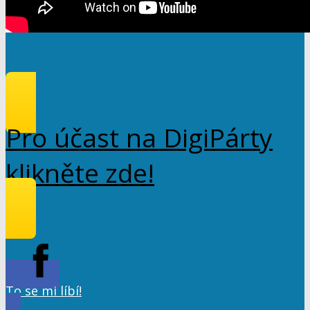
Pro účast na DigiPárty
klikněte zde!
To se mi líbí!