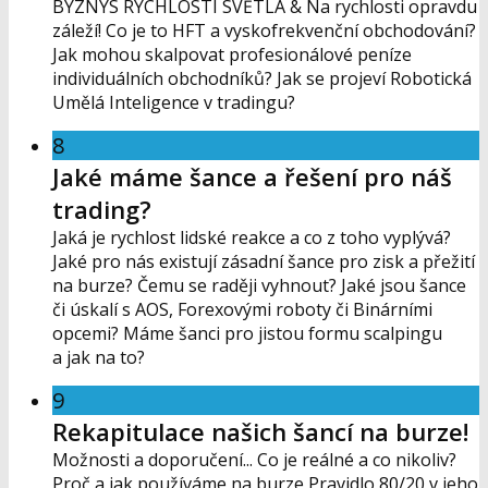
BYZNYS RYCHLOSTÍ SVĚTLA & Na rychlosti opravdu
záleží! Co je to HFT a vyskofrekvenční obchodování?
Jak mohou skalpovat profesionálové peníze
individuálních obchodníků? Jak se projeví Robotická
Umělá Inteligence v tradingu?
8
Jaké máme šance a řešení pro náš
trading?
Jaká je rychlost lidské reakce a co z toho vyplývá?
Jaké pro nás existují zásadní šance pro zisk a přežití
na burze? Čemu se raději vyhnout? Jaké jsou šance
či úskalí s AOS, Forexovými roboty či Binárními
opcemi? Máme šanci pro jistou formu scalpingu
a jak na to?
9
Rekapitulace našich šancí na burze!
Možnosti a doporučení... Co je reálné a co nikoliv?
Proč a jak používáme na burze Pravidlo 80/20 v jeho