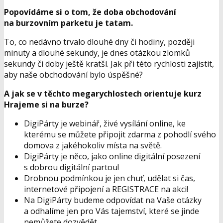
Popovídáme si o tom, že doba obchodování
na burzovním parketu je tatam.
To, co nedávno trvalo dlouhé dny či hodiny, později
minuty a dlouhé sekundy, je dnes otázkou zlomků
sekundy či doby ještě kratší. Jak při této rychlosti zajistit,
aby naše obchodování bylo úspěšné?
A jak se v těchto megarychlostech orientuje kurz
Hrajeme si na burze?
DigiPárty je webinář, živé vysílání online, ke
kterému se můžete připojit zdarma z pohodlí svého
domova z jakéhokoliv místa na světě.
DigiPárty je něco, jako online digitální posezení
s dobrou digitální partou!
Drobnou podmínkou je jen chuť, udělat si čas,
internetové připojení a REGISTRACE na akci!
Na DigiPárty budeme odpovídat na Vaše otázky
a odhalíme jen pro Vás tajemství, které se jinde
nemůžete dozvědět.