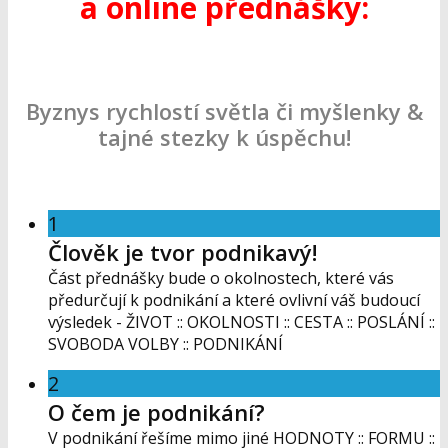
a online přednášky:
Byznys rychlostí světla či myšlenky &
tajné stezky k úspěchu!
1
Člověk je tvor podnikavý!
Část přednášky bude o okolnostech, které vás
předurčují k podnikání a které ovlivní váš budoucí
výsledek - ŽIVOT :: OKOLNOSTI :: CESTA :: POSLÁNÍ ::
SVOBODA VOLBY :: PODNIKÁNÍ
2
O čem je podnikání?
V podnikání řešíme mimo jiné HODNOTY :: FORMU ::