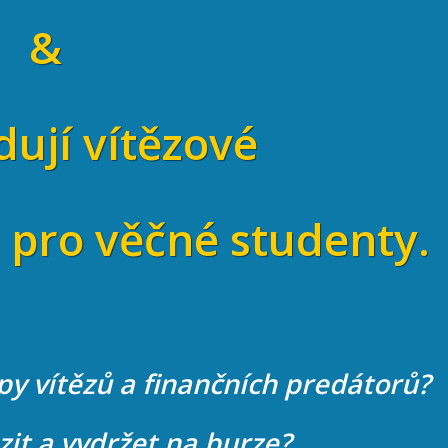
&
dují vítězové
pro věčné studenty.
upy vítězů a finančních predátorů?
ězit a vydržet na burze?