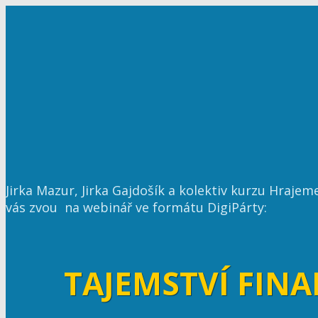
Jirka Mazur, Jirka Gajdošík a kolektiv kurzu Hrajem
vás zvou na webinář ve formátu DigiPárty:
TAJEMSTVÍ FIN