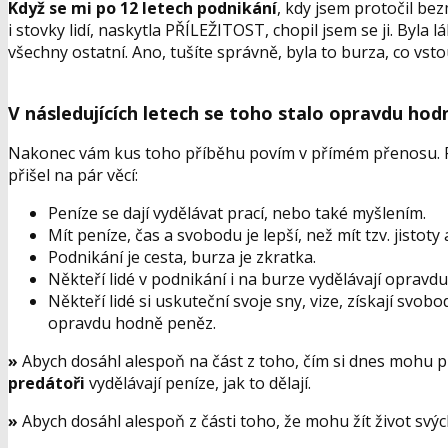
Když se mi po 12 letech podnikání
, kdy jsem protočil be
i stovky lidí, naskytla PŘÍLEŽITOST, chopil jsem se ji. Byla 
všechny ostatní. Ano, tušíte správně, byla to
burza
, co vst
V následujících letech se toho stalo opravdu hod
Nakonec vám kus toho příběhu
povím v přímém přenosu
.
přišel na pár věcí:
Peníze se dají vydělávat prací, nebo také myšlením.
Mít peníze, čas a svobodu je lepší, než mít tzv. jistoty 
Podnikání je cesta, burza je zkratka.
Někteří lidé v podnikání i na burze vydělávají opravd
Někteří lidé si uskuteční svoje sny, vize, získají sv
opravdu hodně peněz.
»
Abych dosáhl alespoň na část z toho, čím si dnes mohu pln
predátoři
vydělávají peníze, jak to dělají.
»
Abych dosáhl alespoň z části toho, že mohu žít život svých