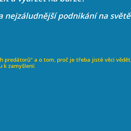
a nejzáludnější podnikání na světě
h predátorů" a o tom, proč je třeba jisté věci vědě
u k zamyšlení: