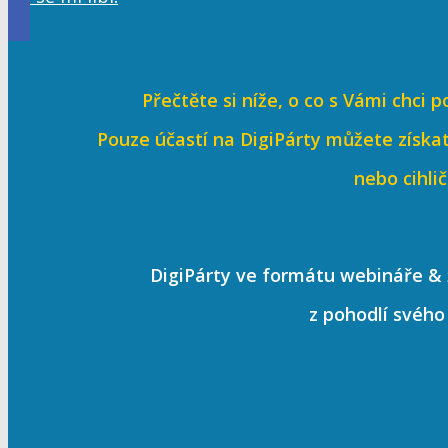
Přečtěte si níže, o co s Vámi chci 
Pouze účastí na DigiPárty můžete zís
nebo cihlič
DigiPárty ve formátu webináře & 
z pohodlí svého