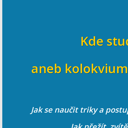
Kde stu
aneb kolokvium 
Jak se naučit triky a post
Jak přežít, zvít