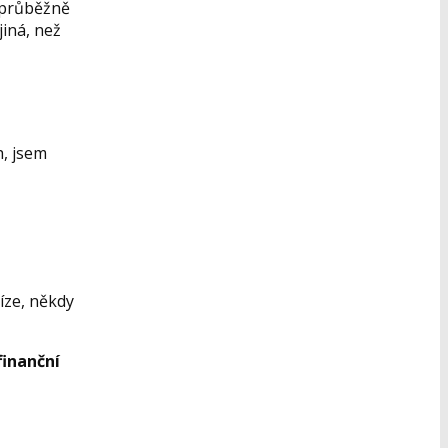
l průběžně
jiná, než
h, jsem
íze, někdy
finanční