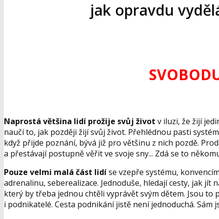
jak opravdu vydělá
SVOBODU :
Naprostá většina lidí prožije svůj život
v iluzi, že žijí j
naučí to, jak později žijí svůj život. Přehlédnou pasti systé
když přijde poznání, bývá již pro většinu z nich pozdě. Prodá
a přestávají postupně věřit ve svoje sny... Zdá se to něk
Pouze velmi malá část lidí
se vzepře systému, konvencím i
adrenalinu, seberealizace. Jednoduše, hledají cesty, jak jít n
který by třeba jednou chtěli vyprávět svým dětem. Jsou to p
i podnikatelé. Cesta podnikání jistě není jednoduchá. Sám js