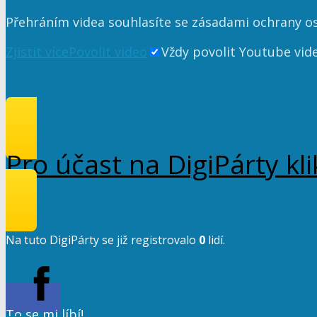
Přehráním videa souhlasíte se zásadami ochrany o
Zjistit více
Povolit video
Vždy povolit Youtube vid
Pro účast na DigiPárty kl
Na tuto DigiPárty se již registrovalo
0
lidí.
To se mi líbí!