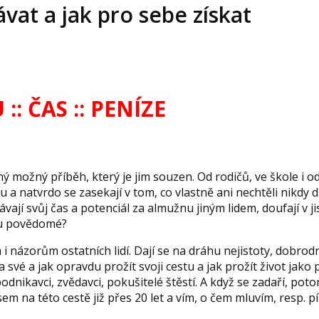
vat a jak pro sebe získat
: ČAS :: PENÍZE
ediný možný příběh, který je jim souzen. Od rodičů, ve škole i o
mu a natvrdo se zasekají v tom, co vlastně ani nechtěli nikdy d
vají svůj čas a potenciál za almužnu jiným lidem, doufají v ji
omu povědomé?
 názorům ostatních lidí. Dají se na dráhu nejistoty, dobrodr
a své a jak opravdu prožít svoji cestu a jak prožít život jako 
odnikavci, zvědavci, pokušitelé štěstí. A když se zadaří, pot
em na této cestě již přes 20 let a vím, o čem mluvím, resp. pí