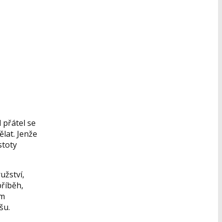
d přátel se
ělat. Jenže
stoty
užství,
příběh,
om
šu.