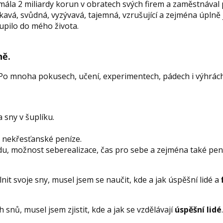
zmála 2 miliardy korun v obratech svých firem a zaměstnáva
lákavá, svůdná, vyzývavá, tajemná, vzrušující a zejména úplně 
oupilo do mého života.
ně.
 Po mnoha pokusech, učení, experimentech, pádech i výhrác
a sny v šuplíku.
u nekřesťanské peníze.
obodu, možnost seberealizace, čas pro sebe a zejména také pen
it svoje sny, musel jsem se naučit, kde a jak úspěšní lidé a
 snů, musel jsem zjistit, kde a jak se vzdělávají
úspěšní lidé
.