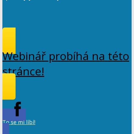
Webinář probíhá na této
stránce!
To se mi líbí!