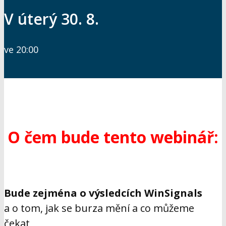
V úterý 30. 8.
ve 20:00
O čem bude tento webinář:
Bude zejména o výsledcích WinSignals
a o tom, jak se burza mění a co můžeme
čekat