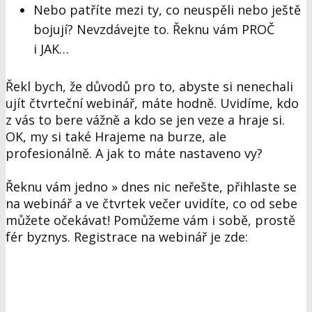
Nebo patříte mezi ty, co neuspěli nebo ještě
bojují?
Nevzdávejte to.
Řeknu vám PROČ
i JAK…
Řekl bych, že důvodů pro to, abyste si nenechali
ujít čtvrteční webinář, máte hodně. Uvidíme, kdo
z vás to bere vážně a kdo se jen veze a hraje si.
OK, my si také Hrajeme na burze, ale
profesionálně. A jak to máte nastaveno vy?
Řeknu vám jedno » dnes nic neřešte, přihlaste se
na webinář a ve čtvrtek večer uvidíte, co od sebe
můžete očekávat! Pomůžeme vám i sobě, prostě
fér byznys. Registrace na webinář je zde: