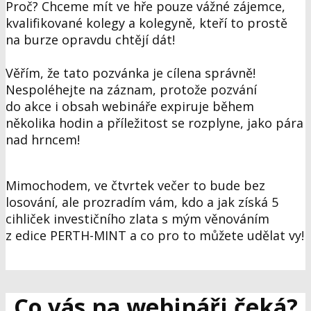
Proč? Chceme mít ve hře pouze vážné zájemce,
kvalifikované kolegy a kolegyně, kteří to prostě
na burze opravdu chtějí dát!
Věřím, že tato pozvánka je cílena správně!
Nespoléhejte na záznam, protože pozvání
do akce i obsah webináře expiruje během
několika hodin a
příležitost se rozplyne
, jako pára
nad hrncem!
Mimochodem, ve čtvrtek večer to bude bez
losování, ale prozradím vám, kdo a jak získá
5
cihliček investičního zlata
s mým věnováním
z edice PERTH-MINT a co pro to můžete udělat vy!
Co vás na webináři čeká?