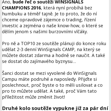
Ano,
bude řeč o soutěži WINSIGNALS
CHAMPIONS 2016
, která nyní probíhá bez
humbuku a téměř tajně. Je to proto, že do ní
chceme opravdové zájemce o trading, řízení
investic a zejména o naše know-how, o které se
dělím jenom s našimi burzovními vlčáky.
Pro ně a TOP10 ze soutěže plánuji do konce roku
udělat 2-3 denní
WinSignals CAMP
, na který se
můžete dostat zdarma a hodně se naučit. A také
se dostat do zajímavého byznysu…
Šanci dostat se mezi vyvolené do WinSignals
Campu máte podruhé a naposledy. Přijďte si
poslechnout, proč byste o to měli usilovat a co
pro to můžete udělat. A také, proč Vám tato
příležitost může změnit život!
Druhé kolo soutěže vypukne již za pár dní