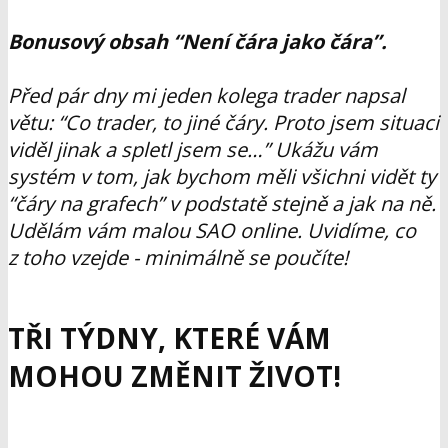
Bonusový obsah “Není čára jako čára”.
Před pár dny mi jeden kolega trader napsal
větu: “Co trader, to jiné čáry. Proto jsem situaci
viděl jinak a spletl jsem se…” Ukážu vám
systém v tom, jak bychom měli všichni vidět ty
“čáry na grafech” v podstatě stejně a jak na ně.
Udělám vám malou SAO online. Uvidíme, co
z toho vzejde - minimálně se poučíte!
TŘI TÝDNY, KTERÉ VÁM
MOHOU ZMĚNIT ŽIVOT!