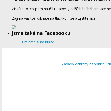
Získáte to, co jsem naučil i tisícovky dalších lidí během více ne
Zajímá vás to? Klikněte na tlačítko níže a zjistíte více:
Jsme také na Facebooku
Hrajeme si na burze
Zásady ochrany osobních úd