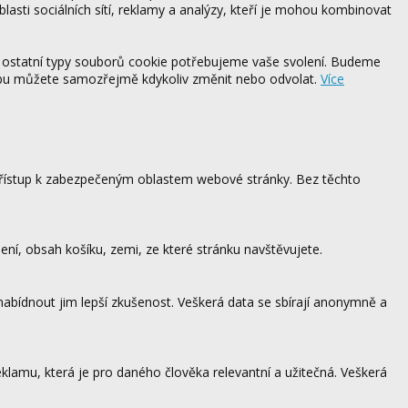
blasti sociálních sítí, reklamy a analýzy, kteří je mohou kombinovat
 ostatní typy souborů cookie potřebujeme vaše svolení. Budeme
ebu můžete samozřejmě kdykoliv změnit nebo odvolat.
Více
 přístup k zabezpečeným oblastem webové stránky. Bez těchto
ení, obsah košíku, zemi, ze které stránku navštěvujete.
 nabídnout jim lepší zkušenost. Veškerá data se sbírají anonymně a
lamu, která je pro daného člověka relevantní a užitečná. Veškerá