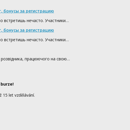
, бонусы за регистрацию
то встретишь нечасто. Участники…
, бонусы за регистрацию
то встретишь нечасто. Участники…
о розвідника, працюючого на свою…
 burze!
ž 15 let vzdělávání.