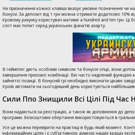
На призначення кожної клавіші вказує умовне позначення чи на
бонуси. За депозит від 1 грн можна отримати додатково 10% ві
ігровому рахунку користувач матиме a hundred and ten грн. Ці б
слот має попит серед українських фанатів азарту.
В геймплеї діють особливі символи та бонусні опції, вони доп
завершення призової комбінації. Він часто наділений функцією 
зайнятої позиції. В бонусній грі необхідно виконати цікаве зав
Ігрові автомати на сьогоднішній день користуються найбільши
Сили Ппо Знищили Всі Цілі Під Час Н
Вони надаються за реєстрацію, а також як доповнення до депо
програми. Безкоштовні обертання використовуються в гральних
Усе це можна перевірити на практиці в будь-який момент. Конт
інформаційних цілях і є суб’єктивною думкою наших кращіх експ