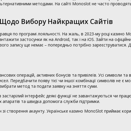
ьтернативними методами. На сайті Monoslot не часто проводять
 Щодо Вибору Найкращих Сайтів
равця по програмі лояльності. На жаль, в 2023-му році казино M
тажити застосунки як на Android, так і на iOS. Зайти на офіційн
ового запису ще немає – попередньо потрібно зареєструватися. 
нсових операцій, активних бонусів та привілеїв. Усі символи та 
чисел. Передбачити появу тієї чи іншої комбінації символів не є м
вибрати метод та подати заявку на зняття суми.
з застарілий інтерфейс деякі функції не завантажуються чи прац
х апаратів та швидка допомога служби підтримки.
 зі створення акаунту. Українське казино MonoSlot приймає кори