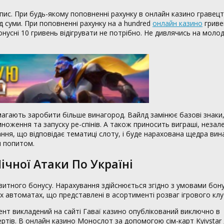
пис. При будь-якому поповненні рахунку в онлайн казино гравец
д суми. При поповненні рахунку на a hundred
онлайн казино
гриве
онусні 10 гривень відігрувати не потрібно. Не дивлячись на моло
омагають заробити більше винагород. Вайлд замінює базові знаки
множення та запуску ре-спінів. А також приносить виграші, незал
дання, що відповідає тематиці слоту, і буде нарахована щедра вин
м попитом.
ічної Атаки По Україні
зитного бонусу. Нарахування здійснюється згідно з умовами бон
 автоматах, що представлені в асортименті розваг ігрового клу
ент викладений на сайті Гаваї казино опублікований виключно в
ертів. В онлайн казино Монослот за допомогою сім-карт Kyivstar