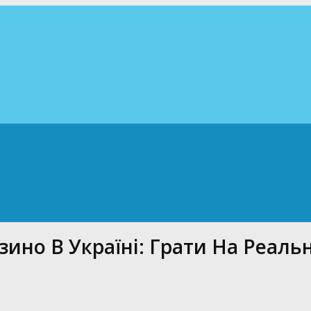
ино В Україні: Грати На Реальн