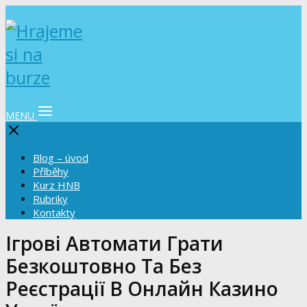
MENU
Blog – úvod
Příběhy
Kurz HNB
Rubriky
Kontakty
Ігрові Автомати Грати
Безкоштовно Та Без
Реєстрації В Онлайн Казино