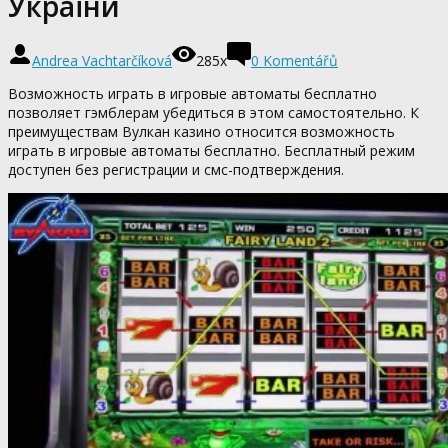
України
Andrea Vachtarčíková
285x
0 Komentářů
Возможность играть в игровые автоматы бесплатно
позволяет гэмблерам убедиться в этом самостоятельно. К
преимуществам Вулкан казино относится возможность
играть в игровые автоматы бесплатно. Бесплатный режим
доступен без регистрации и смс-подтверждения.