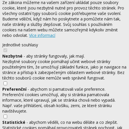
Ze zákona můžeme na vašem zařízení ukládat pouze soubory
cookie, které jsou nezbytně nutné pro provoz těchto stránek. Pro
všechny ostatní typy souborů cookie potřebujeme vaše svolení.
Budeme vděční, když nám ho poskytnete a pomůžete nám tak,
naše stránky a služby zlepšovat. Svůj souhlas s používáním
cookies na našem webu můžete samozřejmě kdykoliv změnit
nebo odvolat.
Více informací
Jednotlivé souhlasy
Nezbytné
- aby stránky fungovaly, jak mají.
Nezbytné soubory cookie pomáhají učinit webové stránky
použitelnými tím, že umožňují základní funkce, jako je navigace na
stránce a přístup k zabezpečeným oblastem webové stránky. Bez
těchto souborů cookie nemůže web správně fungovat.
Preferenční
- abychom si pamatovali vaše preference.
Preferenční cookies umožňují, aby si stránka pamatovala
informace, které upravují, jak se stránka chová nebo vypadá.
Např. vaše přihlášení, obsah košíku, zemi, ze které stránku
navštěvujete.
Statistické
- abychom věděli, co na webu děláte a co zlepšit.
Statistické cookies pomáhají provozovateli stránek pochopit, jak