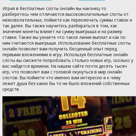
Играя в бесплатные слоты онлайн вы наконец-то
разберетесь чем отличаются высоковолатильные слоты от
низковолатильных, поймете как переключать суммы ставок и
так далее. Вы также научитесь разбираться в том, как
значение монеты влияет на сумму выигрыша и на размер
ставки. Также вы узнаете что такое линии выплат и как по
ним считаются выигрыши. Использование бесплатные слоты
онлайн позволит вам получить бесценный опыт перед
первыми вложениями в игру. Используя бесплатные онлайн
слоты вы сможете попробовать столько новых игр, сколько у
вас найдется времени. На нашем сайте почти десять тысяч
игр, что позволит вам с головой окунуться в мир онлайн
слотов. Вы поймете что именно вам интересно и к чему
лежит душа без каких бы то ни было вложений собственных
средств.