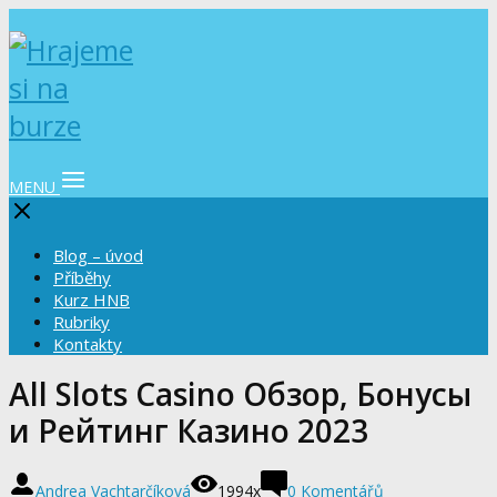
MENU
Blog – úvod
Příběhy
Kurz HNB
Rubriky
Kontakty
All Slots Casino Обзор, Бонусы
и Рейтинг Казино 2023
Andrea Vachtarčíková
1994x
0 Komentářů