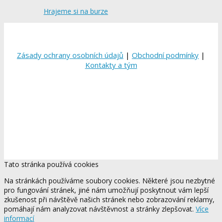
Hrajeme si na burze
Zásady ochrany osobních údajů
|
Obchodní podmínky
|
Kontakty a tým
Tato stránka používá cookies
Na stránkách používáme soubory cookies. Některé jsou nezbytné
pro fungování stránek, jiné nám umožňují poskytnout vám lepší
zkušenost při návštěvě našich stránek nebo zobrazování reklamy,
pomáhají nám analyzovat návštěvnost a stránky zlepšovat.
Více
informací