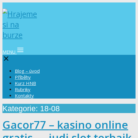
MENU
Blog – úvod
Příběhy
Kurz HNB
Rubriky
Kontakty
Kategorie: 18-08
Gacor77 – kasino online
gratis — judi slot terbaik