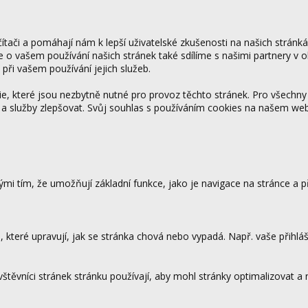
tači a pomáhají nám k lepší uživatelské zkušenosti na našich stránk
ce o vašem používání našich stránek také sdílíme s našimi partnery v o
 při vašem používání jejich služeb.
 které jsou nezbytně nutné pro provoz těchto stránek. Pro všechny
 a služby zlepšovat. Svůj souhlas s používáním cookies na našem w
mi tím, že umožňují základní funkce, jako je navigace na stránce a
které upravují, jak se stránka chová nebo vypadá. Např. vaše přihláš
vštěvníci stránek stránku používají, aby mohl stránky optimalizovat a