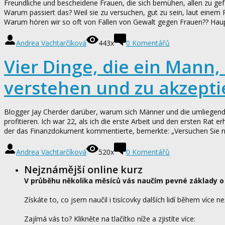
Freundliche und bescheidene Frauen, die sich bemühen, allen zu gefa
Warum passiert das? Weil sie zu versuchen, gut zu sein, laut eine
Warum hören wir so oft von Fällen von Gewalt gegen Frauen?? Haupt
Andrea Vachtarčíková
443x
0
Komentářů
Vier Dinge, die ein Mann, 
verstehen und zu akzepti
Blogger Jay Cherder darüber, warum sich Männer und die umliegende
profitieren. Ich war 22, als ich die erste Arbeit und den ersten Rat
der das Finanzdokument kommentierte, bemerkte: „Versuchen Sie ni
Andrea Vachtarčíková
520x
0
Komentářů
Nejznámější online kurz
V průběhu několika měsíců vás naučím pevné základy o
Získáte to, co jsem naučil i tisícovky dalších lidí během více ne
Zajímá vás to? Klikněte na tlačítko níže a zjistíte více: