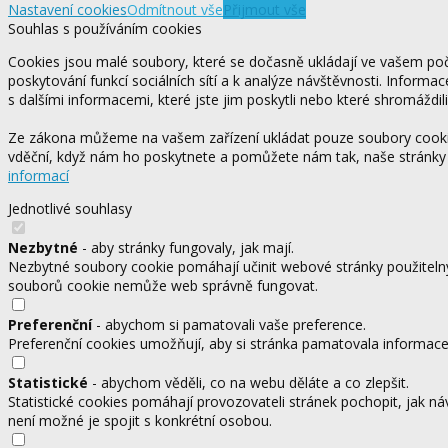
Nastavení cookies
Odmítnout vše
Přijmout vše
Souhlas s používáním cookies
Cookies jsou malé soubory, které se dočasně ukládají ve vašem počí
poskytování funkcí sociálních sítí a k analýze návštěvnosti. Informa
s dalšími informacemi, které jste jim poskytli nebo které shromáždili
Ze zákona můžeme na vašem zařízení ukládat pouze soubory cookie,
vděční, když nám ho poskytnete a pomůžete nám tak, naše stránky
informací
Jednotlivé souhlasy
Nezbytné
- aby stránky fungovaly, jak mají.
Nezbytné soubory cookie pomáhají učinit webové stránky použitelný
souborů cookie nemůže web správně fungovat.
Preferenční
- abychom si pamatovali vaše preference.
Preferenční cookies umožňují, aby si stránka pamatovala informace, 
Statistické
- abychom věděli, co na webu děláte a co zlepšit.
Statistické cookies pomáhají provozovateli stránek pochopit, jak ná
není možné je spojit s konkrétní osobou.