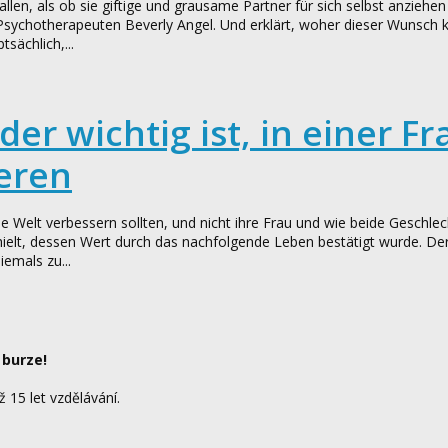
llen, als ob sie giftige und grausame Partner für sich selbst anziehe
m Psychotherapeuten Beverly Angel. Und erklärt, woher dieser Wunsch
sächlich,...
der wichtig ist, in einer Fr
eren
 Welt verbessern sollten, und nicht ihre Frau und wie beide Geschle
 erhielt, dessen Wert durch das nachfolgende Leben bestätigt wurde. D
emals zu...
 burze!
ž 15 let vzdělávání.