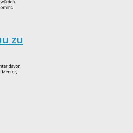
n würden.
 kommt.
au zu
chter davon
er Mentor,