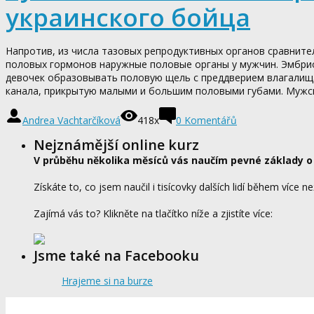
украинского бойца
Напротив, из числа тазовых репродуктивных органов сравнит
половых гормонов наружные половые органы у мужчин. Эмбрио
девочек образовывать половую щель с преддверием влагалищ
канала, прикрытую малыми и большим половыми губами. Мужски
Andrea Vachtarčíková
418x
0
Komentářů
Nejznámější online kurz
V průběhu několika měsíců vás naučím pevné základy o
Získáte to, co jsem naučil i tisícovky dalších lidí během více ne
Zajímá vás to? Klikněte na tlačítko níže a zjistíte více:
Jsme také na Facebooku
Hrajeme si na burze