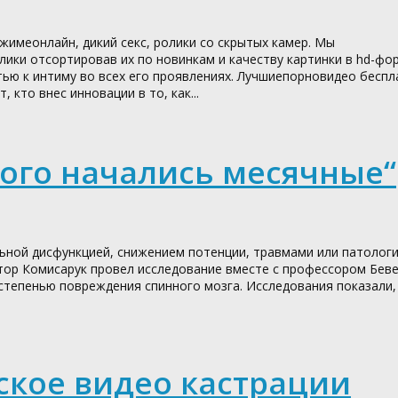
имеонлайн, дикий секс, ролики со скрытых камер. Мы
ики отсортировав их по новинкам и качеству картинки в hd-фо
ю к интиму во всех его проявлениях. Лучшиепорновидео беспл
 кто внес инновации в то, как...
рого начались месячные“
ьной дисфункцией, снижением потенции, травмами или патолог
ктор Комисарук провел исследование вместе с профессором Бев
степенью повреждения спинного мозга. Исследования показали,
ское видео кастрации