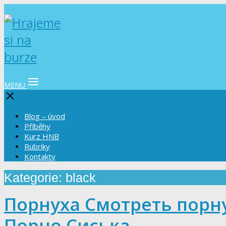
MENU
Blog – úvod
Příběhy
Kurz HNB
Rubriky
Kontakty
Kategorie: black
Порнуха Смотреть порн
Порно Сиська