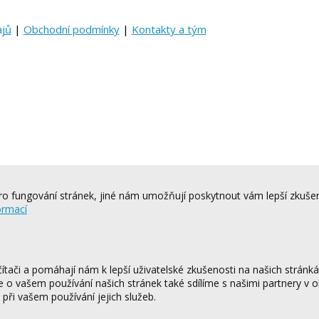
ajů
|
Obchodní podmínky
|
Kontakty a tým
o fungování stránek, jiné nám umožňují poskytnout vám lepší zkušen
ormací
tači a pomáhají nám k lepší uživatelské zkušenosti na našich stránk
ce o vašem používání našich stránek také sdílíme s našimi partnery v o
 při vašem používání jejich služeb.