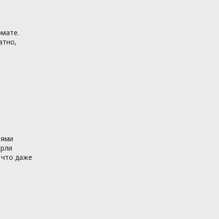
рмате.
атно,
иями
ерли
 что даже