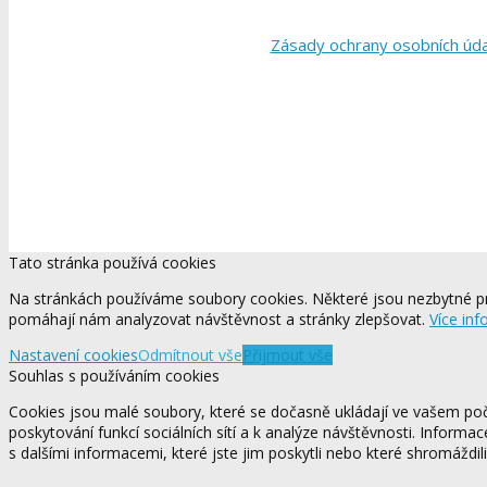
Zásady ochrany osobních úd
Tato stránka používá cookies
Na stránkách používáme soubory cookies. Některé jsou nezbytné pr
pomáhají nám analyzovat návštěvnost a stránky zlepšovat.
Více inf
Nastavení cookies
Odmítnout vše
Přijmout vše
Souhlas s používáním cookies
Cookies jsou malé soubory, které se dočasně ukládají ve vašem počí
poskytování funkcí sociálních sítí a k analýze návštěvnosti. Informa
s dalšími informacemi, které jste jim poskytli nebo které shromáždili