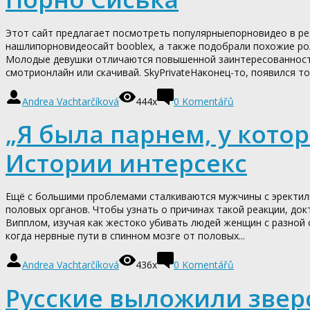
Этот сайт предлагает посмотреть популярныепорновидео в реж
нашлипорновидеосайт booblex, а также подобрали похожие рол
Молодые девушки отличаются повышенной заинтересованность
смотрионлайн или скачивай. SkyPrivateНаконец-то, появился тот,
Andrea Vachtarčíková
444x
0
Komentářů
„Я была парнем, у кото
Истории интерсекс
Ещё с большими проблемами сталкиваются мужчины с эректил
половых органов. Чтобы узнать о причинах такой реакции, до
Випплом, изучая как жестоко убивать людей женщин с разной 
когда нервные пути в спинном мозге от половых...
Andrea Vachtarčíková
436x
0
Komentářů
Русские выложили звер