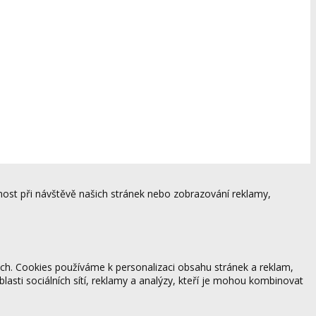
ost při návštěvě našich stránek nebo zobrazování reklamy,
ách. Cookies používáme k personalizaci obsahu stránek a reklam,
blasti sociálních sítí, reklamy a analýzy, kteří je mohou kombinovat