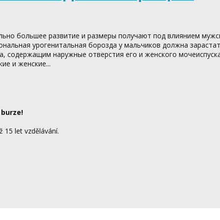
ельно большее развитие и размеры получают под влиянием мужс
нальная урогенитальная борозда у мальчиков должна зарастать
а, содержащим наружные отверстия его и женского мочеиспуск
е и женские...
 burze!
ž 15 let vzdělávání.