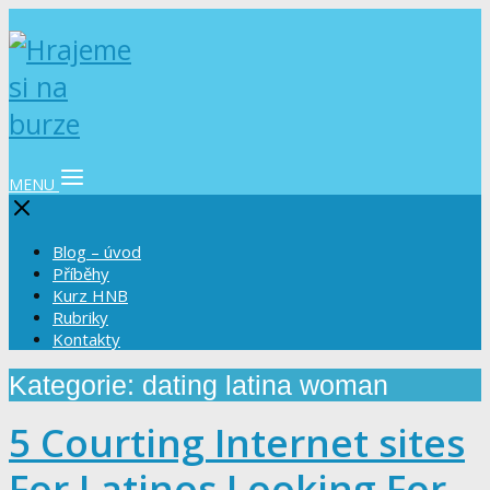
MENU
Blog – úvod
Příběhy
Kurz HNB
Rubriky
Kontakty
Kategorie: dating latina woman
5 Courting Internet sites
For Latinos Looking For