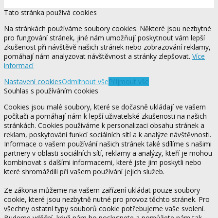
Tato stránka používá cookies
Na stránkách používáme soubory cookies. Některé jsou nezbytné
pro fungování stránek, jiné nám umožňují poskytnout vám lepší
zkušenost při návštěvě našich stránek nebo zobrazování reklamy,
pomáhají nám analyzovat návštěvnost a stránky zlepšovat.
Více
informací
Nastavení cookies
Odmítnout vše
Přijmout vše
Souhlas s používáním cookies
Cookies jsou malé soubory, které se dočasně ukládají ve vašem
počítači a pomáhají nám k lepší uživatelské zkušenosti na našich
stránkách. Cookies používáme k personalizaci obsahu stránek a
reklam, poskytování funkcí sociálních sítí a k analýze návštěvnosti.
Informace o vašem používání našich stránek také sdílíme s našimi
partnery v oblasti sociálních sítí, reklamy a analýzy, kteří je mohou
kombinovat s dalšími informacemi, které jste jim poskytli nebo
které shromáždili při vašem používání jejich služeb.
Ze zákona můžeme na vašem zařízení ukládat pouze soubory
cookie, které jsou nezbytně nutné pro provoz těchto stránek. Pro
všechny ostatní typy souborů cookie potřebujeme vaše svolení.
Budeme vděční, když nám ho poskytnete a pomůžete nám tak,