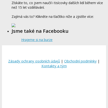
Získáte to, co jsem naučil i tisícovky dalších lidí během více
než 15 let vzdělávání.
Zajímá vás to? Klikněte na tlačítko níže a zjistíte více:
Jsme také na Facebooku
Hrajeme si na burze
Zásady ochrany osobních údajů
|
Obchodní podmínky
|
Kontakty a tým