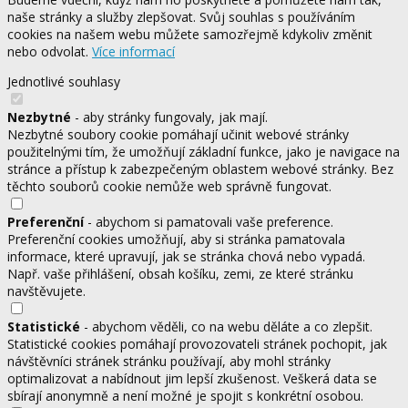
naše stránky a služby zlepšovat. Svůj souhlas s používáním
cookies na našem webu můžete samozřejmě kdykoliv změnit
nebo odvolat.
Více informací
Jednotlivé souhlasy
Nezbytné
- aby stránky fungovaly, jak mají.
Nezbytné soubory cookie pomáhají učinit webové stránky
použitelnými tím, že umožňují základní funkce, jako je navigace na
stránce a přístup k zabezpečeným oblastem webové stránky. Bez
těchto souborů cookie nemůže web správně fungovat.
Preferenční
- abychom si pamatovali vaše preference.
Preferenční cookies umožňují, aby si stránka pamatovala
informace, které upravují, jak se stránka chová nebo vypadá.
Např. vaše přihlášení, obsah košíku, zemi, ze které stránku
navštěvujete.
Statistické
- abychom věděli, co na webu děláte a co zlepšit.
Statistické cookies pomáhají provozovateli stránek pochopit, jak
návštěvníci stránek stránku používají, aby mohl stránky
optimalizovat a nabídnout jim lepší zkušenost. Veškerá data se
sbírají anonymně a není možné je spojit s konkrétní osobou.