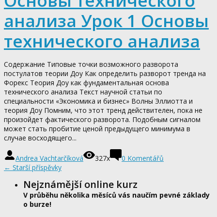
Основы технического
анализа Урок 1 Основы
технического анализа
Содержание Типовые точки возможного разворота
постулатов теории Доу Как определить разворот тренда на
Форекс Теория Доу как фундаментальная основа
технического анализа Текст научной статьи по
специальности «Экономика и бизнес» Волны Эллиотта и
теория Доу Помним, что этот тренд действителен, пока не
произойдет фактического разворота. Подобным сигналом
может стать пробитие ценой предыдущего минимума в
случае восходящего...
Andrea Vachtarčíková
327x
0
Komentářů
←
Starší příspěvky
Nejznámější online kurz
V průběhu několika měsíců vás naučím pevné základy
o burze!