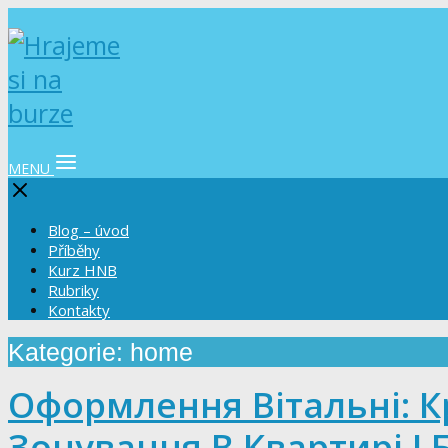
MENU
Blog – úvod
Příběhy
Kurz HNB
Rubriky
Kontakty
Kategorie: home
Оформлення Вітальні: Кр
Зонування В Квартирі І 