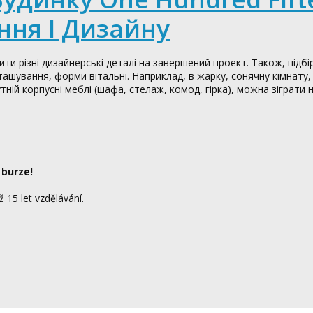
ння І Дизайну
 різні дизайнерські деталі на завершений проект. Також, підбі
ташування, форми вітальні. Наприклад, в жарку, сонячну кімнату
тній корпусні меблі (шафа, стелаж, комод, гірка), можна зіграти 
 burze!
ž 15 let vzdělávání.