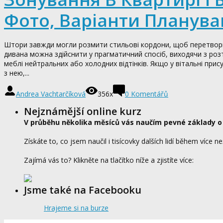
Фото, Варіанти Планува
Штори завжди могли розмити стильові кордони, щоб перетворити
дивана можна здійснити у прагматичний спосіб, виходячи з роз
меблі нейтральних або холодних відтінків. Якщо у вітальні прису
з нею,...
Andrea Vachtarčíková
356x
0
Komentářů
Nejznámější online kurz
V průběhu několika měsíců vás naučím pevné základy o
Získáte to, co jsem naučil i tisícovky dalších lidí během více ne
Zajímá vás to? Klikněte na tlačítko níže a zjistíte více:
Jsme také na Facebooku
Hrajeme si na burze