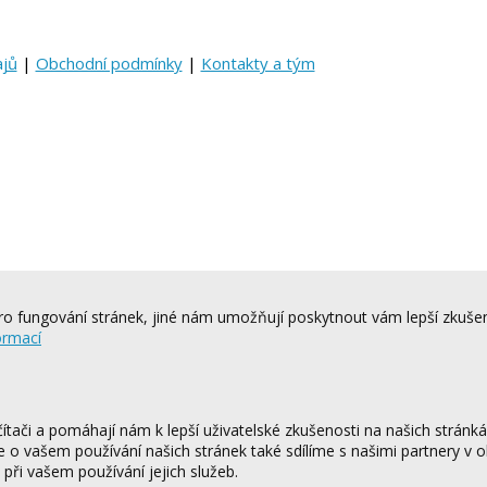
ajů
|
Obchodní podmínky
|
Kontakty a tým
o fungování stránek, jiné nám umožňují poskytnout vám lepší zkušen
ormací
tači a pomáhají nám k lepší uživatelské zkušenosti na našich stránk
ce o vašem používání našich stránek také sdílíme s našimi partnery v o
 při vašem používání jejich služeb.