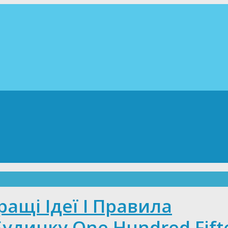
ащі Ідеї І Правила
Будинку One Hundred Fift