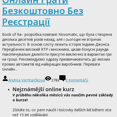
Безкоштовно Без
Реєстрації
Book of Ra– розробка компанії Novomatic, що була створена
декілька десятків років назад, але і сьогодні не втрачає
актуальності. В основі слоту лежить історія Індіани Джонса.
Передбачені високий RTP і множники, цікаві бонусні раунди.
Накопичувальні джекпоти присутні виключно в варіантах гри
на гроші. Рекомендуємо одразу призвичаюватись до якісних
ігрових автоматів від найкращих виробників. Переваги
онлайн...
Andrea Vachtarčíková
278x
0
Komentářů
Nejznámější online kurz
V průběhu několika měsíců vás naučím pevné základy
o burze!
Získáte to, co jsem naučil i tisícovky dalších lidí během více
než 15 let vzdělávání.