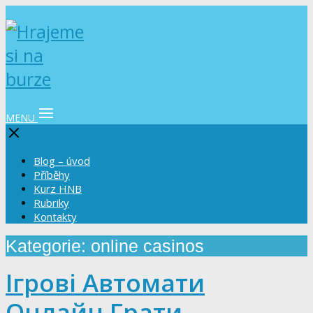
MENU
Blog – úvod
Příběhy
Kurz HNB
Rubriky
Kontakty
Kategorie: online casinos
Ігрові Автомати
Онлайн Грати