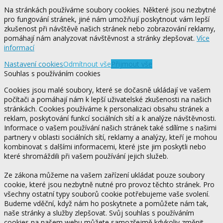
Na stránkách používáme soubory cookies. Některé jsou nezbytné
pro fungování stránek, jiné nám umožňují poskytnout vám lepší
zkušenost při návštěvě našich stránek nebo zobrazování reklamy,
pomáhají nám analyzovat návštěvnost a stránky zlepšovat.
Více
informací
Nastavení cookies
Odmítnout vše
Přijmout vše
Souhlas s používáním cookies
Cookies jsou malé soubory, které se dočasně ukládají ve vašem
počítači a pomáhají nám k lepší uživatelské zkušenosti na našich
stránkách. Cookies používáme k personalizaci obsahu stránek a
reklam, poskytování funkcí sociálních sítí a k analýze návštěvnosti.
Informace o vašem používání našich stránek také sdílíme s našimi
partnery v oblasti sociálních sítí, reklamy a analýzy, kteří je mohou
kombinovat s dalšími informacemi, které jste jim poskytli nebo
které shromáždili při vašem používání jejich služeb.
Ze zákona můžeme na vašem zařízení ukládat pouze soubory
cookie, které jsou nezbytně nutné pro provoz těchto stránek. Pro
všechny ostatní typy souborů cookie potřebujeme vaše svolení.
Budeme vděční, když nám ho poskytnete a pomůžete nám tak,
naše stránky a služby zlepšovat. Svůj souhlas s používáním
cookies na našem webu můžete samozřejmě kdykoliv změnit