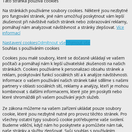
Tato stránka používá cookies
Na stránkách používáme soubory cookies. Některé jsou nezbytné
pro fungování stránek, jiné nám umožňují poskytnout vám lepší
zkušenost při návštěvě našich stránek nebo zobrazování reklamy,
pomáhají nám analyzovat návštěvnost a stránky zlepšovat.
Více
informací
Nastavení cookies
Odmítnout vše
Přijmout vše
Souhlas s používáním cookies
Cookies jsou malé soubory, které se dočasně ukládají ve vašem
počítači a pomáhají nám k lepší uživatelské zkušenosti na našich
stránkách. Cookies používáme k personalizaci obsahu stránek a
reklam, poskytování funkcí sociálních sítí a k analýze návštěvnosti.
Informace o vašem používání našich stránek také sdílíme s našimi
partnery v oblasti sociálních sítí, reklamy a analýzy, kteří je mohou
kombinovat s dalšími informacemi, které jste jim poskytli nebo
které shromáždili při vašem používání jejich služeb.
Ze zákona můžeme na vašem zařízení ukládat pouze soubory
cookie, které jsou nezbytně nutné pro provoz těchto stránek. Pro
všechny ostatní typy souborů cookie potřebujeme vaše svolení.
Budeme vděční, když nám ho poskytnete a pomůžete nám tak,
naše stránky a služby zlepšovat. Svůj souhlas s používáním