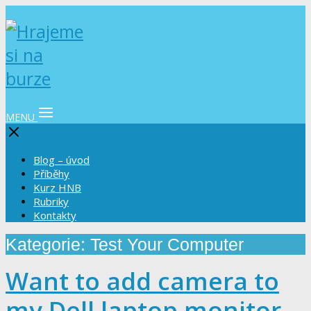
MENU
Blog – úvod
Příběhy
Kurz HNB
Rubriky
Kontakty
Kategorie: Test Your Computer
Want to add camera to
my Dell laptop monitor,