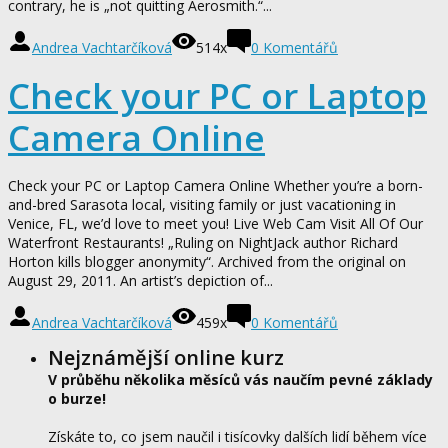
contrary, he is „not quitting Aerosmith.“...
Andrea Vachtarčíková
514x
0
Komentářů
Check your PC or Laptop
Camera Online
Check your PC or Laptop Camera Online Whether you’re a born-
and-bred Sarasota local, visiting family or just vacationing in
Venice, FL, we’d love to meet you! Live Web Cam Visit All Of Our
Waterfront Restaurants! „Ruling on NightJack author Richard
Horton kills blogger anonymity“. Archived from the original on
August 29, 2011. An artist’s depiction of...
Andrea Vachtarčíková
459x
0
Komentářů
Nejznámější online kurz
V průběhu několika měsíců vás naučím pevné základy
o burze!
Získáte to, co jsem naučil i tisícovky dalších lidí během více