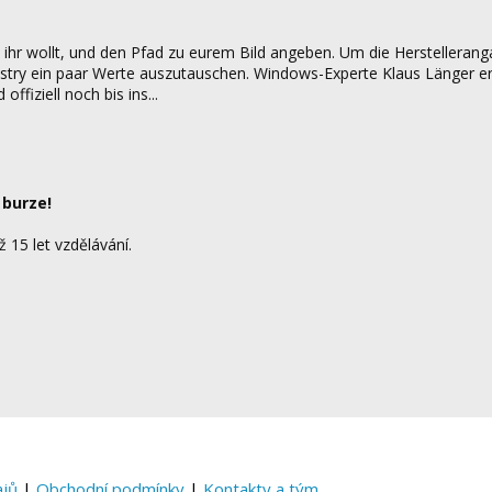
 ihr wollt, und den Pfad zu eurem Bild angeben. Um die Herstelleran
istry ein paar Werte auszutauschen. Windows-Experte Klaus Länger erk
fiziell noch bis ins...
 burze!
ž 15 let vzdělávání.
ajů
|
Obchodní podmínky
|
Kontakty a tým