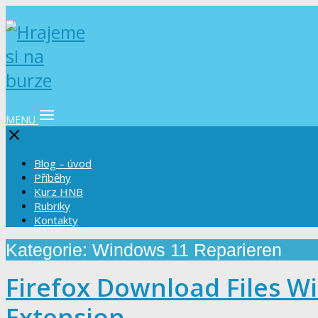
MENU
Blog – úvod
Příběhy
Kurz HNB
Rubriky
Kontakty
Kategorie: Windows 11 Reparieren
Firefox Download Files W
Extension