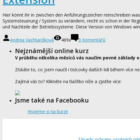
Hier könnt ihr in zwischen den Anführungszeichen reinschreiben was
Systemsteuerung / System zu verändern, reicht es schon in der Reg
und Nachteile der Betriebssysteme. Diese Version von Windows wird of
Andrea Vachtarčíková
469x
0
Komentářů
Nejznámější online kurz
V průběhu několika měsíců vás naučím pevné základy o
Získáte to, co jsem naučil i tisícovky dalších lidí během více ne
Zajímá vás to? Klikněte na tlačítko níže a zjistíte více:
Jsme také na Facebooku
Hrajeme si na burze
Zásady ochrany osobních úd