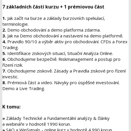
7 základních částí kurzu + 1 prémiovou část
1.
Jak začít na burze a základy burzovních spekulací,
terminologie.
2.
Demo obchodování a demo platforma zdarma.
3.
Jak na Demo obchodování a nastavení na demo platformě.
4.
Pravidlo 90/10 a výběr aktiv pro obchodování. CFDs a Forex
Trading.
5.
Identifikace ziskových situací, Situační Analýza Online.
6.
Obchodujeme bezpečně. Riskmanagement a postup pro
řízení rizik.
7.
Obchodujeme ziskově. Zásady a Pravidla ziskové pro řízení
investic.
8.
Prémiová část a video. Návyky pro úspěšné investování.
Demo a Live Trading.
K tomu:
»
Základy Technické a Fundamentální analýzy & články
a webináře v hodnotě
1990 korun
.
»
SAO a WinSignals - online kurz v hodnotě
4.990 korun
.