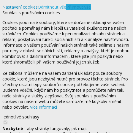
Nastavení cookies
Odmítnout vše
Přijmout vše
Souhlas s používáním cookies
Cookies jsou malé soubory, které se dočasně ukládají ve vašem
počítači a pomáhají nám k lepší uživatelské zkušenosti na našich
stránkách. Cookies používáme k personalizaci obsahu stránek a
reklam, poskytování funkcí sociálních sítí a k analýze návštěvnosti.
Informace o vašem používání našich stránek také sdílíme s našimi
partnery v oblasti sociálních sítí, reklamy a analýzy, kteří je mohou
kombinovat s dalšími informacemi, které jste jim poskytli nebo
které shromáždili při vašem používání jejich služeb.
Ze zákona můžeme na vašem zařízení ukládat pouze soubory
cookie, které jsou nezbytně nutné pro provoz těchto stránek. Pro
všechny ostatní typy souborů cookie potřebujeme vaše svolení.
Budeme vděční, když nám ho poskytnete a pomůžete nám tak,
naše stránky a služby zlepšovat. Svůj souhlas s používáním
cookies na našem webu můžete samozřejmě kdykoliv změnit
nebo odvolat.
Více informací
Jednotlivé souhlasy
Nezbytné
- aby stránky fungovaly, jak mají.