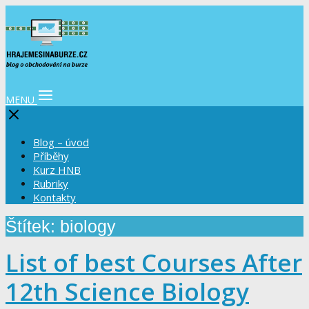
MENU
Blog – úvod
Příběhy
Kurz HNB
Rubriky
Kontakty
Štítek: biology
List of best Courses After
12th Science Biology