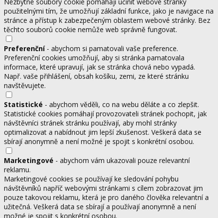
Nezbytné soubory cookie pomáhají učinit webové stránky
použitelnými tím, že umožňují základní funkce, jako je navigace na
stránce a přístup k zabezpečeným oblastem webové stránky. Bez
těchto souborů cookie nemůže web správně fungovat.
Preferenční
- abychom si pamatovali vaše preference.
Preferenční cookies umožňují, aby si stránka pamatovala
informace, které upravují, jak se stránka chová nebo vypadá.
Např. vaše přihlášení, obsah košíku, zemi, ze které stránku
navštěvujete.
Statistické
- abychom věděli, co na webu děláte a co zlepšit.
Statistické cookies pomáhají provozovateli stránek pochopit, jak
návštěvníci stránek stránku používají, aby mohl stránky
optimalizovat a nabídnout jim lepší zkušenost. Veškerá data se
sbírají anonymně a není možné je spojit s konkrétní osobou.
Marketingové
- abychom vám ukazovali pouze relevantní
reklamu.
Marketingové cookies se používají ke sledování pohybu
návštěvníků napříč webovými stránkami s cílem zobrazovat jim
pouze takovou reklamu, která je pro daného člověka relevantní a
užitečná. Veškerá data se sbírají a používají anonymně a není
možné je spojit s konkrétní osobou.